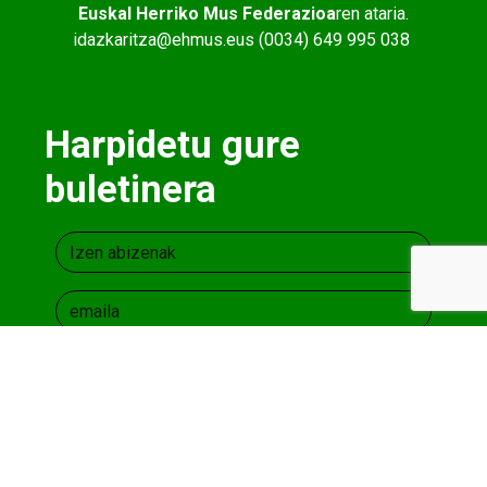
Euskal Herriko Mus Federazioa
ren ataria.
idazkaritza@ehmus.eus (0034) 649 995 038
Harpidetu gure
buletinera
Lege oharra
eta
Pribatutasun Politika
onartzen
dut