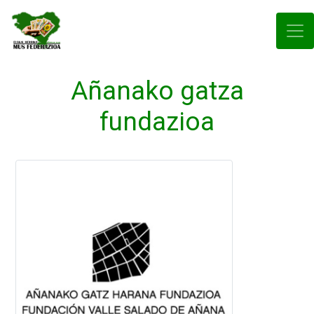
Añanako gatza
fundazioa