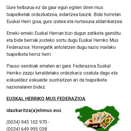
Gure helburua ez da gaur egun egiten diren mus
txapelketak ordezkatzea, indartzea baizik. Bide horretan
Euskal Herri gisa, gure izatea eta nortasuna aldarrikatzea.
Emeki-emeki Euskal Herrian bizi dugun zatiketa gainditu
eta bide berriak josteko sortu dugu Euskal Herriko Mus
Federazioa. Horregatik antolatzen dugu nazio mailako
txapelketa herriz herri.
Pauso sendoak ematen ari gara. Federazioa Euskal
Herriko zazpi lurraldetako ordezkariz osatuta dago eta
eskualdez eskualde sustraitzen ari da txapelketa
nazionalaren bidez.
EUSKAL HERRIKO MUS FEDERAZIOA
idazkaritza(a)ehmus.eus
(0034)
945 102 970
-
(0034)
649 995 038