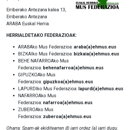
Erriberako Antezana kalea 13,
Erriberako Antezana
ARABA Euskal Herria.
HERRIALDETAKO FEDERAZIOAK:
ARABAko Mus Federazioa:
araba(a)ehmus.eus
BIZKAIko Mus Federazioa:
bizkaia(a)ehmus.eus
BEHE NAFARROAko Mus
Federazioa:
behenafarroa(a)ehmus.eus
GIPUZKOAko Mus
Federazioa:
gipuzkoa(a)ehmus.eus
LAPURDIko Mus Federazioa:
lapurdi(a)ehmus.eus
NAFARROAko Mus
Federazioa:
nafarroa(a)ehmus.eus
ZUBEROAko Mus
Federazioa:
zuberoa(a)ehmus.eus
Oharra: Spam-ak ekiditearren @ jarri ordez (a) jarri dugu.