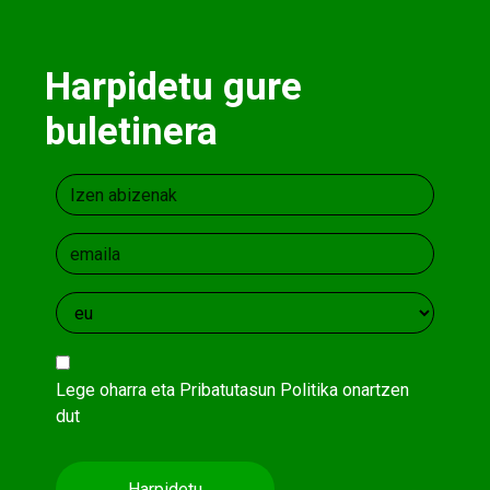
Harpidetu gure
buletinera
Lege oharra
eta
Pribatutasun Politika
onartzen
dut