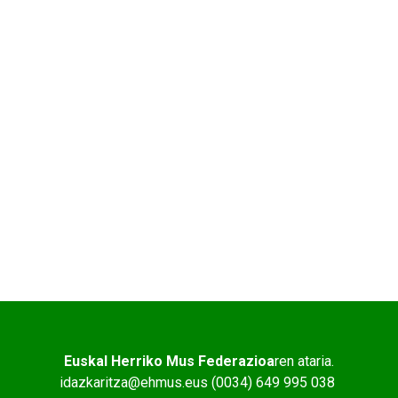
Euskal Herriko Mus Federazioa
ren ataria.
idazkaritza@ehmus.eus (0034) 649 995 038