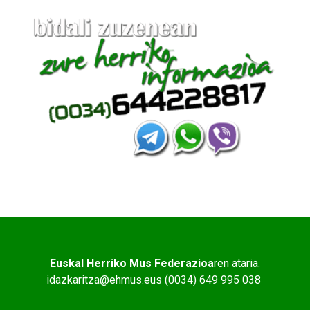
Euskal Herriko Mus Federazioa
ren ataria.
idazkaritza@ehmus.eus (0034) 649 995 038