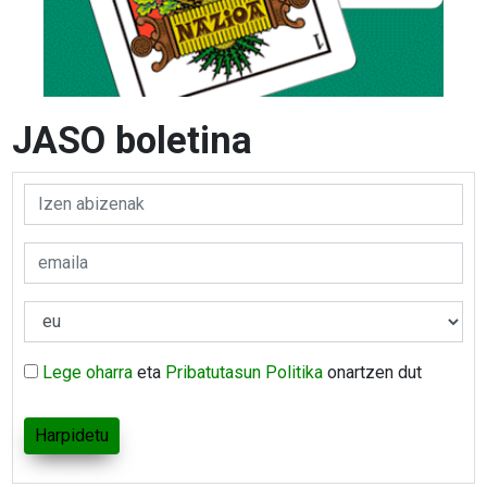
JASO boletina
Lege oharra
eta
Pribatutasun Politika
onartzen dut