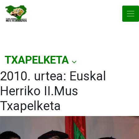
TXAPELKETA
2010. urtea: Euskal
Herriko II.Mus
Txapelketa