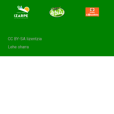
CC BY-SA lizentzia
Lehe oharra