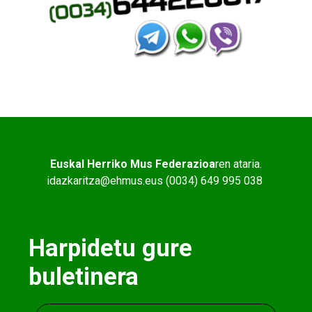
Euskal Herriko Mus Federazioa
ren ataria.
idazkaritza@ehmus.eus (0034) 649 995 038
Harpidetu gure
buletinera