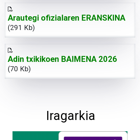
Arautegi ofizialaren ERANSKINA
(291 Kb)
Adin txikikoen BAIMENA 2026
(70 Kb)
Iragarkia