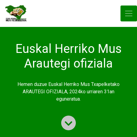
Euskal Herriko Mus
Arautegi ofiziala
Hemen duzue Euskal Herriko Mus Txapelketako
ARAUTEGI OFIZIALA, 2024ko urriaren 31an
eguneratua.
Joan eduki 