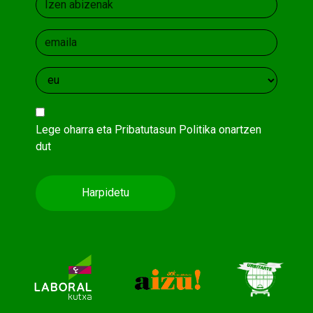
Lege oharra
eta
Pribatutasun Politika
onartzen
dut