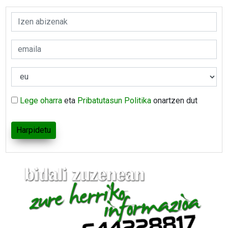
Lege oharra
eta
Pribatutasun Politika
onartzen dut