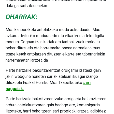
data garrantzitsuenekin.
OHARRAK
:
Mus kanporaketa antolatzeko modu asko daude. Mus
azkarra deituriko modura edo eta elkarteen arteko ligilla
modura. Gogoan izan kartak eta tantoak zuek moldatu
behar dituzuela eta horretarako onena normalean mus
txapelketak antolatzen dituzten elkarte eta tabernariekin
harremanetan jartzea da.
Parte hartzaile bakoitzarentzat oroigarria izateaz gain,
jakin webgune honetan sariak atalean ikusgai izango
dituzuela Euskal Herriko Mus Txapelketako
sari
nagusiak.
Parte hartzaile bakoitzarentzako oroigarria helaraztearen
ardura antolakuntzaren gain badago ere, komenigarria
litzateke, herri bakoitzean sari propioak jartzea, adibidez