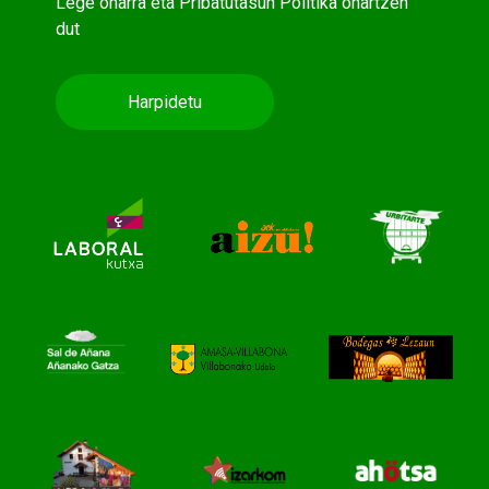
Lege oharra
eta
Pribatutasun Politika
onartzen
dut