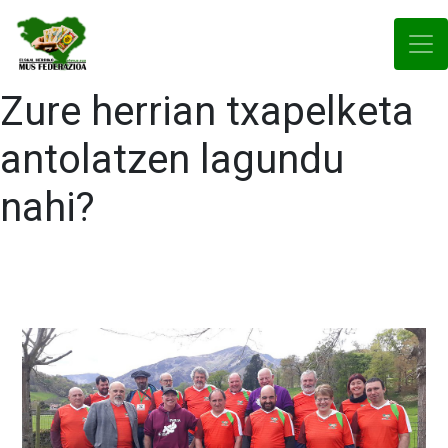
Zure herrian txapelketa
antolatzen lagundu
nahi?