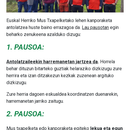
Euskal Herriko Mus Txapelketako lehen kanporaketa
antolatzea huste baino errazagoa da.
Lau pausotan
egin
beharko zenukeena azalduko dizugu:
1. PAUSOA:
Antolatzaileekin harremanetan jartzea da
.
Horrela
behar dituzun bitarteko guztiak helaraziko dizkizugu zure
herrira eta izan ditzakezun kezkak zuzenean argituko
dizkizugu.
Zure herria dagoen eskualdea koordinatzen duenarekin,
harremanetan jarriko zaitugu.
2. PAUSOA:
Mus txapelketa edo kanporaketa egiteko
lekua eta egun