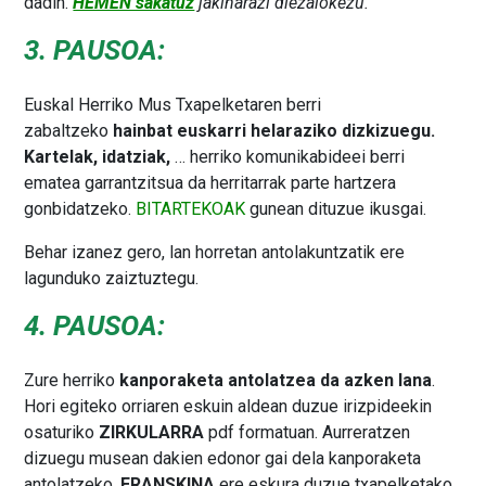
dadin.
HEMEN sakatuz
jakinarazi diezaiokezu.
3. PAUSOA:
Euskal Herriko Mus Txapelketaren berri
zabaltzeko
hainbat euskarri helaraziko dizkizuegu.
Kartelak, idatziak,
… herriko komunikabideei berri
ematea garrantzitsua da herritarrak parte hartzera
gonbidatzeko.
BITARTEKOAK
gunean dituzue ikusgai.
Behar izanez gero, lan horretan antolakuntzatik ere
lagunduko zaiztuztegu.
4. PAUSOA:
Zure herriko
kanporaketa antolatzea da azken lana
.
Hori egiteko orriaren eskuin aldean duzue irizpideekin
osaturiko
ZIRKULARRA
pdf formatuan. Aurreratzen
dizuegu musean dakien edonor gai dela kanporaketa
antolatzeko.
ERANSKINA
ere eskura duzue txapelketako