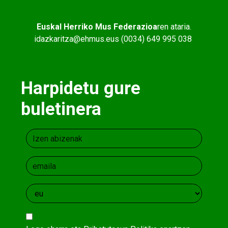
Euskal Herriko Mus Federazioa
ren ataria.
idazkaritza@ehmus.eus (0034) 649 995 038
Harpidetu gure
buletinera