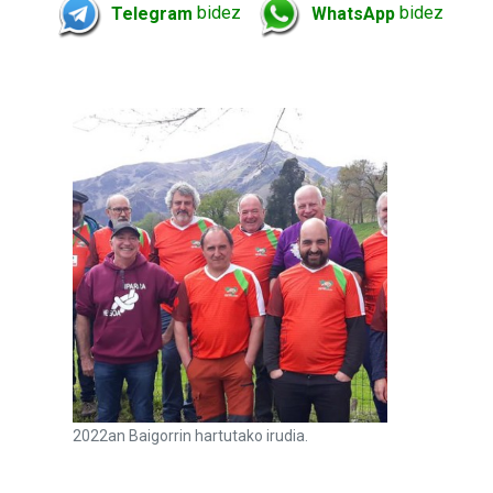
Telegram
bidez
WhatsApp
bidez
2022an Baigorrin hartutako irudia.