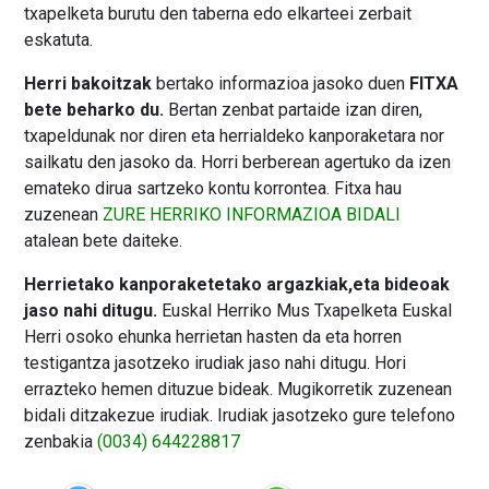
txapelketa burutu den taberna edo elkarteei zerbait
eskatuta.
Herri bakoitzak
bertako informazioa jasoko duen
FITXA
bete beharko du.
Bertan zenbat partaide izan diren,
txapeldunak nor diren eta herrialdeko kanporaketara nor
sailkatu den jasoko da. Horri berberean agertuko da izen
emateko dirua sartzeko kontu korrontea. Fitxa hau
zuzenean
ZURE HERRIKO INFORMAZIOA BIDALI
atalean bete daiteke.
Herrietako kanporaketetako argazkiak,eta bideoak
jaso nahi ditugu.
Euskal Herriko Mus Txapelketa Euskal
Herri osoko ehunka herrietan hasten da eta horren
testigantza jasotzeko irudiak jaso nahi ditugu. Hori
errazteko hemen dituzue bideak. Mugikorretik zuzenean
bidali ditzakezue irudiak. Irudiak jasotzeko gure telefono
zenbakia
(0034) 644228817