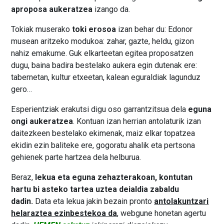
aproposa aukeratzea
izango da.
Tokiak muserako
toki erosoa
izan behar du: Edonor
musean aritzeko modukoa: zahar, gazte, heldu, gizon
nahiz emakume. Guk elkarteetan egitea proposatzen
dugu, baina badira bestelako aukera egin dutenak ere:
tabernetan, kultur etxeetan, kalean eguraldiak lagunduz
gero…
Esperientziak erakutsi digu oso garrantzitsua dela
eguna
ongi aukeratzea
. Kontuan izan herrian antolaturik izan
daitezkeen bestelako ekimenak, maiz elkar topatzea
ekidin ezin baliteke ere, gogoratu ahalik eta pertsona
gehienek parte hartzea dela helburua.
Beraz,
lekua eta eguna zehazterakoan, kontutan
hartu bi asteko tartea uztea deialdia zabaldu
dadin.
Data eta lekua jakin bezain pronto
antolakuntzari
helaraztea ezinbestekoa da
, webgune honetan agertu