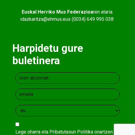
Euskal Herriko Mus Federazioa
ren ataria.
idazkaritza@ehmus.eus (0034) 649 995 038
Harpidetu gure
buletinera
Lege oharra
eta
Pribatutasun Politika
onartzen