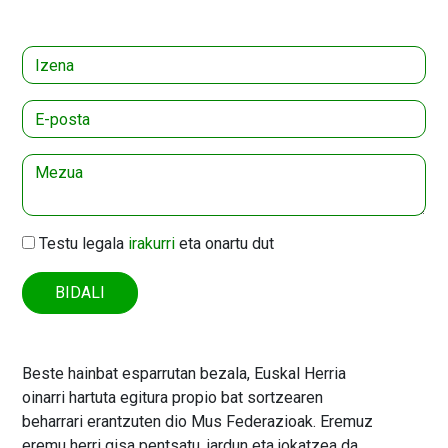
Testu legala
irakurri
eta onartu dut
BIDALI
Beste hainbat esparrutan bezala, Euskal Herria
oinarri hartuta egitura propio bat sortzearen
beharrari erantzuten dio Mus Federazioak. Eremuz
eremu herri gisa pentsatu, jardun eta jokatzea da