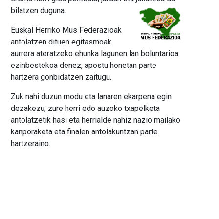
bilatzen duguna.
Euskal Herriko Mus Federazioak
antolatzen dituen egitasmoak
aurrera ateratzeko ehunka lagunen lan boluntarioa
ezinbestekoa denez, apostu honetan parte
hartzera gonbidatzen zaitugu.
Zuk nahi duzun modu eta lanaren ekarpena egin
dezakezu; zure herri edo auzoko txapelketa
antolatzetik hasi eta herrialde nahiz nazio mailako
kanporaketa eta finalen antolakuntzan parte
hartzeraino.