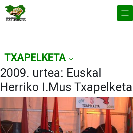
TXAPELKETA
2009. urtea: Euskal
Herriko I.Mus Txapelketa