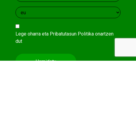
Lege oharra
eta
Pribatutasun Politika
onartzen
dut