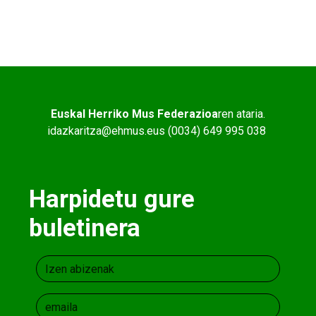
Euskal Herriko Mus Federazioa
ren ataria.
idazkaritza@ehmus.eus (0034) 649 995 038
Harpidetu gure
buletinera