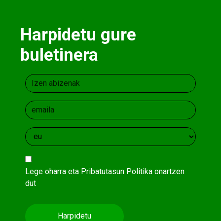
Harpidetu gure
buletinera
Lege oharra
eta
Pribatutasun Politika
onartzen
dut