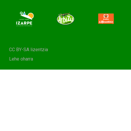
CC BY-SA lizentzia
Lehe oharra