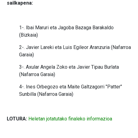
sailkapena:
1-. Ibai Maruri eta Jagoba Bazaga Barakaldo
(Bizkaia)
2-. Javier Lareki eta Luis Egileor Aranzuria (Nafarroa
Garaia)
3-. Axular Angela Zoko eta Javier Tipau Burlata
(Nafarroa Garaia)
4-. Ines Orbegozo eta Maite Galtzagorri "Patter"
Sunbilla (Nafarroa Garaia)
LOTURA:
Heletan jotatutako finaleko informazioa