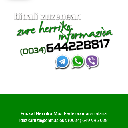
Euskal Herriko Mus Federazioa
ren ataria.
idazkaritza@ehmus.eus (0034) 649 995 038