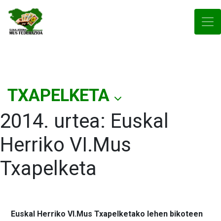
TXAPELKETA
2014. urtea: Euskal
Herriko VI.Mus
Txapelketa
Euskal Herriko VI.Mus Txapelketako lehen bikoteen