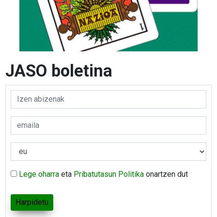
JASO boletina
Lege oharra
eta
Pribatutasun Politika
onartzen dut