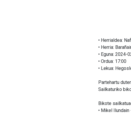
• Herrialdea: Na
• Herria: Barañai
• Eguna: 2024-
• Ordua: 17:00
• Lekua: Hegosl
Partehartu duten
Sailkaturiko bik
Bikote sailkatua
• Mikel Ilundai