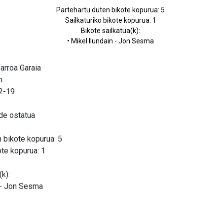
Partehartu duten bikote kopurua: 5
Sailkaturiko bikote kopurua: 1
Bikote sailkatua(k):
• Mikel Ilundain - Jon Sesma
farroa Garaia
n
02-19
de ostatua
 bikote kopurua: 5
ote kopurua: 1
(k):
n - Jon Sesma