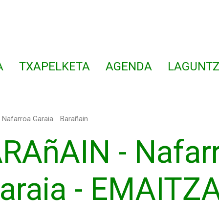
A
TXAPELKETA
AGENDA
LAGUNTZ
Nafarroa Garaia
Barañain
RAñAIN - Nafar
araia - EMAITZ