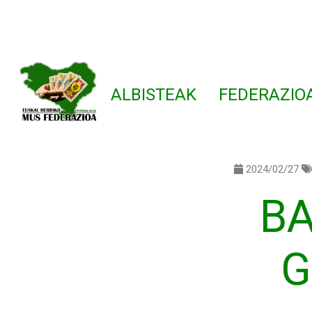
ALBISTEAK
FEDERAZIO
2024/02/27
BA
G