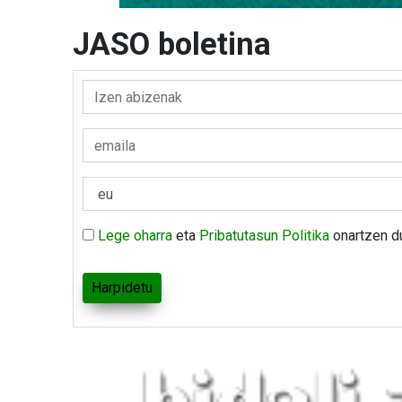
JASO boletina
Lege oharra
eta
Pribatutasun Politika
onartzen d