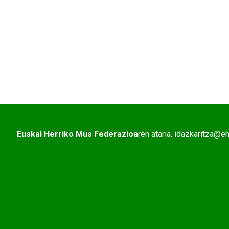
Euskal Herriko Mus Federazioa
ren ataria. idazkaritza@