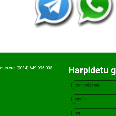
Harpidetu g
ehmus.eus (0034) 649 995 038