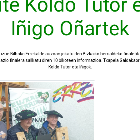
te Koldo Tutor 
Iñigo Oñartek
zue Bilboko Errekalde auzoan jokatu den Bizkaiko herrialdeko finaleti
azio finalera sailkatu diren 10 bikoteen informazioa. Txapela Galdaka
Koldo Tutor eta Iñigok.