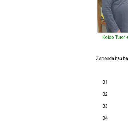
Koldo Tutor 
Zerrenda hau ba
B1
B2
B3
B4