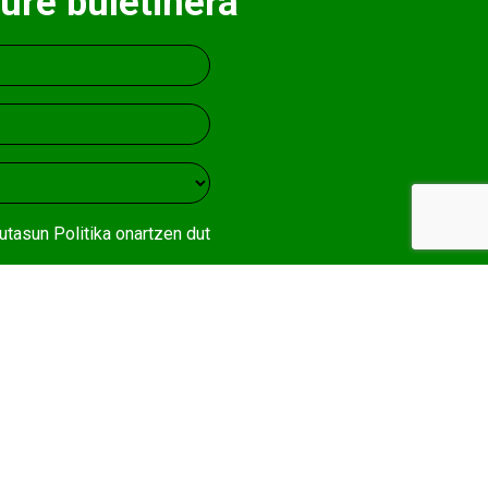
ure buletinera
utasun Politika
onartzen dut