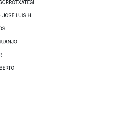
E GORROTXATEGI
 JOSE LUIS H.
LOS
 JUANJO
R
BERTO