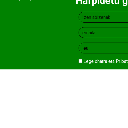
Harpidetu g
Lege oharra
eta
Pribat