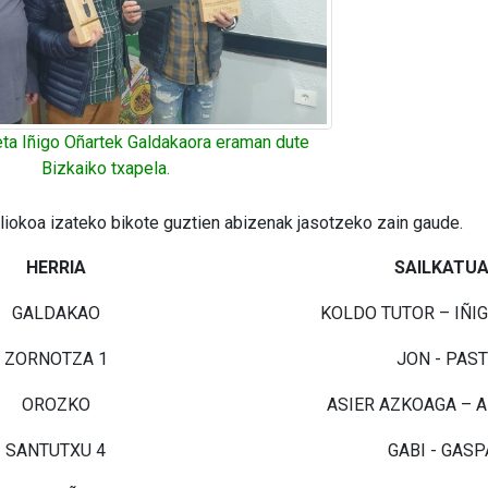
eta Iñigo Oñartek Galdakaora eraman dute
Bizkaiko txapela.
liokoa izateko bikote guztien abizenak jasotzeko zain gaude.
HERRIA
SAILKATU
GALDAKAO
KOLDO TUTOR – IÑI
ZORNOTZA 1
JON - PAS
OROZKO
ASIER AZKOAGA – A
SANTUTXU 4
GABI - GAS