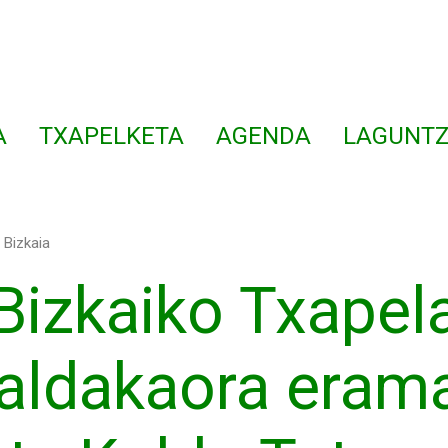
A
TXAPELKETA
AGENDA
LAGUNTZ
Bizkaia
Bizkaiko Txapel
aldakaora eram