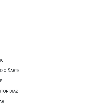
AK
GO OIÑARTE
TE
ITOR DIAZ
PAR