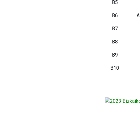
B5
B6
A
B7
B8
B9
B10