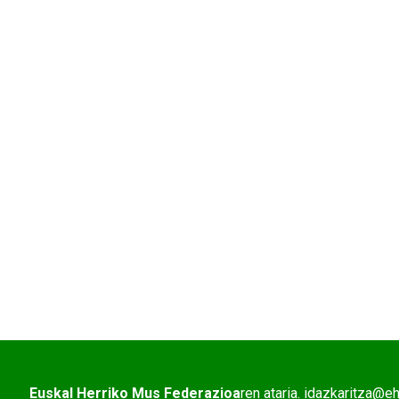
Euskal Herriko Mus Federazioa
ren ataria. idazkaritza@