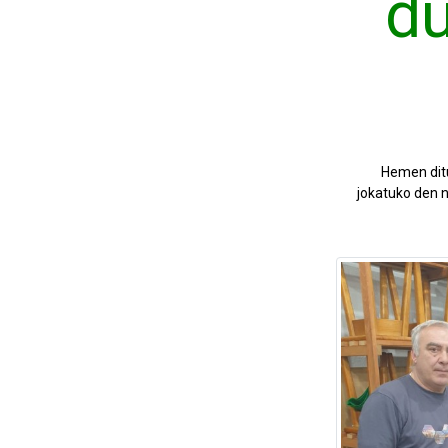
du
Hemen ditu
jokatuko den n