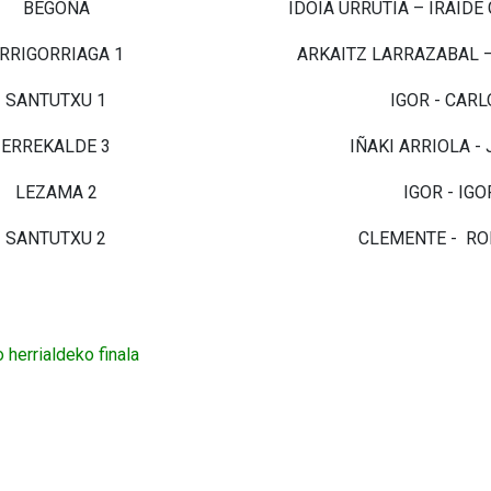
BEGOÑA
IDOIA URRUTIA – IRAID
RRIGORRIAGA 1
ARKAITZ LARRAZABAL –
SANTUTXU 1
IGOR - CAR
ERREKALDE 3
IÑAKI ARRIOLA -
LEZAMA 2
IGOR - IGO
SANTUTXU 2
CLEMENTE - RO