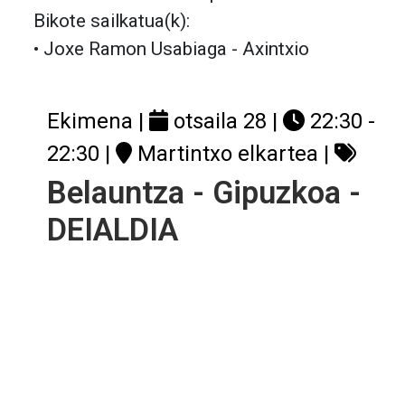
Bikote sailkatua(k):
• Joxe Ramon Usabiaga - Axintxio
Ekimena |
otsaila 28
|
22:30 -
22:30
|
Martintxo elkartea
|
Belauntza - Gipuzkoa -
DEIALDIA