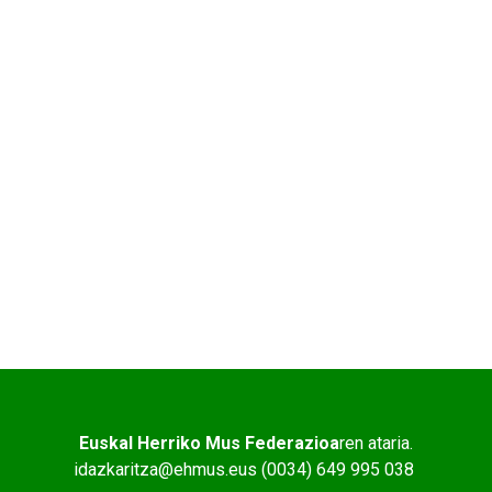
Euskal Herriko Mus Federazioa
ren ataria.
idazkaritza@ehmus.eus (0034) 649 995 038