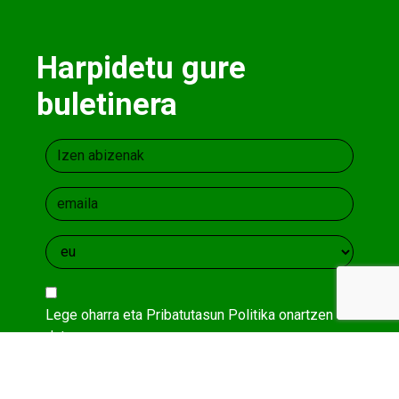
Harpidetu gure
buletinera
Lege oharra
eta
Pribatutasun Politika
onartzen
dut