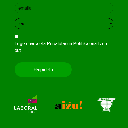
Lege oharra
eta
Pribatutasun Politika
onartzen
dut