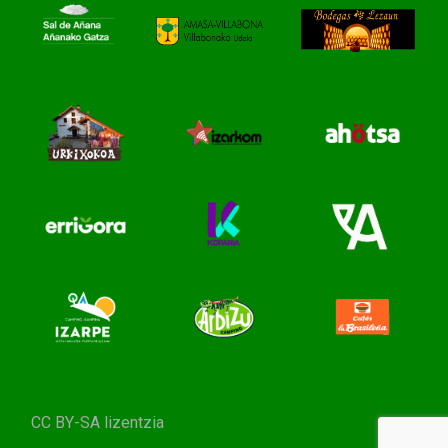
CC BY-SA lizentzia