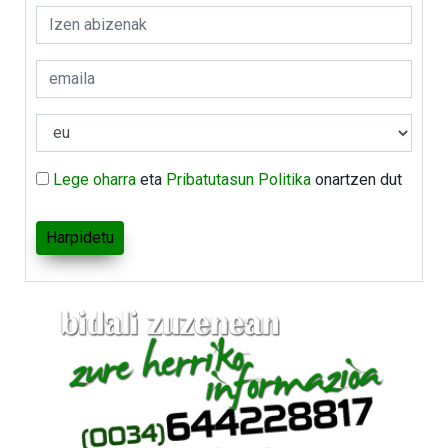
Lege oharra
eta
Pribatutasun Politika
onartzen dut