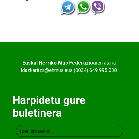
Euskal Herriko Mus Federazioa
ren ataria.
idazkaritza@ehmus.eus (0034) 649 995 038
Harpidetu gure
buletinera