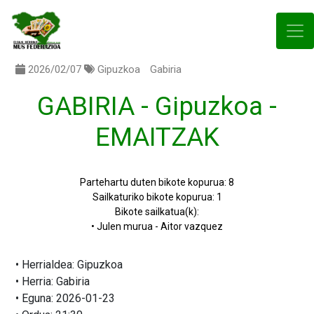
2026/02/07
Gipuzkoa
Gabiria
GABIRIA - Gipuzkoa -
EMAITZAK
Partehartu duten bikote kopurua: 8
Sailkaturiko bikote kopurua: 1
Bikote sailkatua(k):
• Julen murua - Aitor vazquez
• Herrialdea: Gipuzkoa
• Herria: Gabiria
• Eguna: 2026-01-23