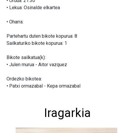
• Ordua: 21:30
• Lekua: Osinalde elkartea
• Oharra:
Partehartu duten bikote kopurua: 8
Sailkaturiko bikote kopurua: 1
Bikote sailkatua(k):
• Julen murua - Aitor vazquez
Ordezko bikotea:
• Patxi ormazabal - Kepa ormazabal
Iragarkia