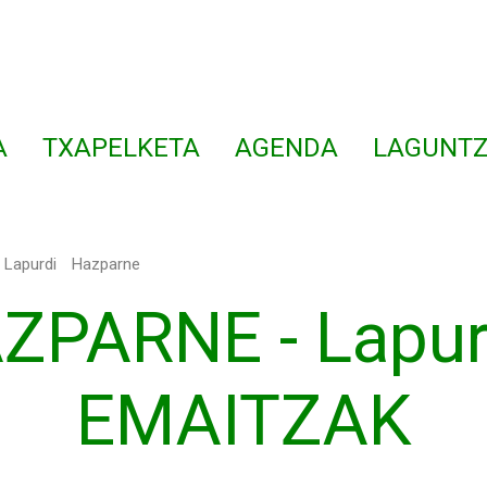
A
TXAPELKETA
AGENDA
LAGUNTZ
Lapurdi
Hazparne
ZPARNE - Lapurd
EMAITZAK