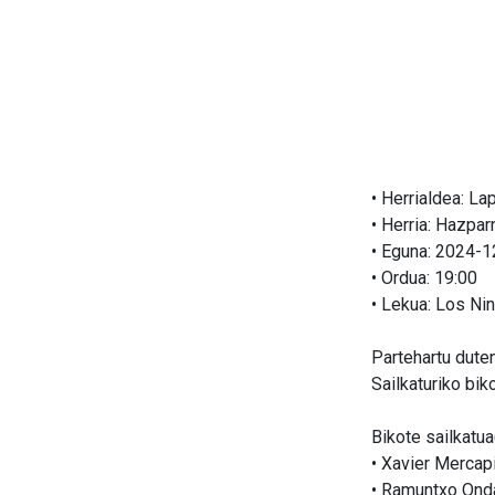
• Herrialdea: La
• Herria: Hazpar
• Eguna: 2024-
• Ordua: 19:00
• Lekua: Los Ni
Partehartu dute
Sailkaturiko bik
Bikote sailkatua
• Xavier Mercap
• Ramuntxo Onda