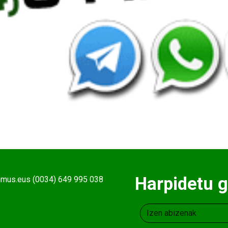
Harpidetu g
ehmus.eus (0034) 649 995 038