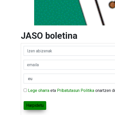
JASO boletina
Lege oharra
eta
Pribatutasun Politika
onartzen d