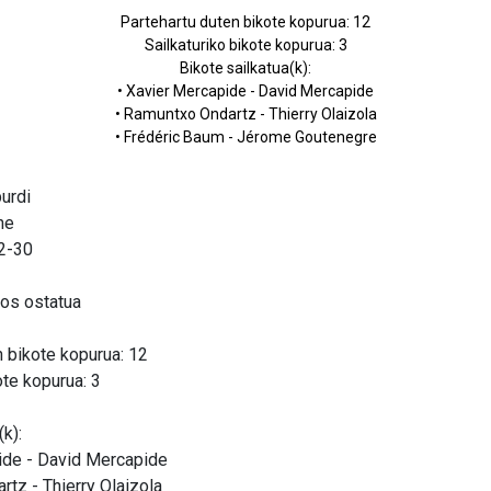
Partehartu duten bikote kopurua: 12
Sailkaturiko bikote kopurua: 3
Bikote sailkatua(k):
• Xavier Mercapide - David Mercapide
• Ramuntxo Ondartz - Thierry Olaizola
• Frédéric Baum - Jérome Goutenegre
purdi
ne
12-30
nos ostatua
n bikote kopurua: 12
ote kopurua: 3
(k):
ide - David Mercapide
rtz - Thierry Olaizola