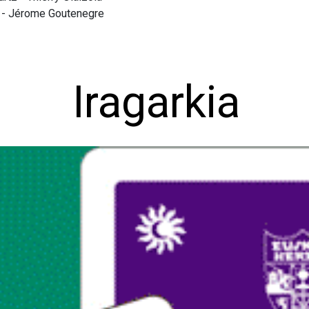
m - Jérome Goutenegre
Iragarkia