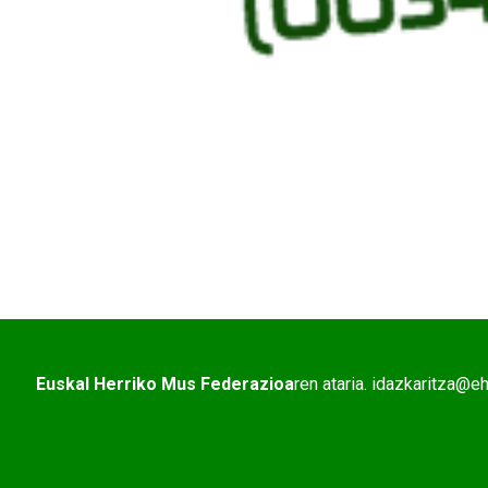
Euskal Herriko Mus Federazioa
ren ataria. idazkaritza@