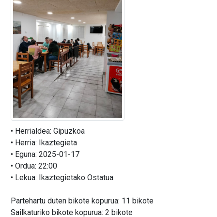
• Herrialdea: Gipuzkoa
• Herria: Ikaztegieta
• Eguna: 2025-01-17
• Ordua: 22:00
• Lekua: Ikaztegietako Ostatua
Partehartu duten bikote kopurua: 11 bikote
Sailkaturiko bikote kopurua: 2 bikote