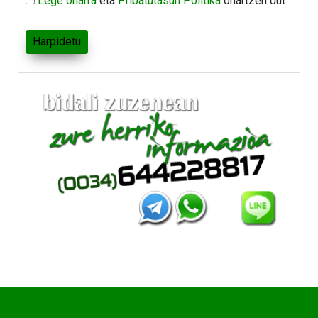
Lege oharra
eta
Pribatutasun Politika
onartzen dut