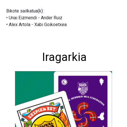
Bikote sailkatua(k):
• Unai Eizmendi - Ander Ruiz
• Alex Artola - Xabi Goikoetxea
Iragarkia