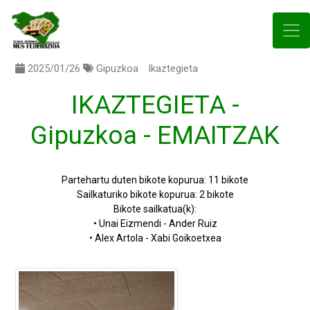
2025/01/26
Gipuzkoa
Ikaztegieta
IKAZTEGIETA -
Gipuzkoa - EMAITZAK
Partehartu duten bikote kopurua: 11 bikote
Sailkaturiko bikote kopurua: 2 bikote
Bikote sailkatua(k):
• Unai Eizmendi - Ander Ruiz
• Alex Artola - Xabi Goikoetxea