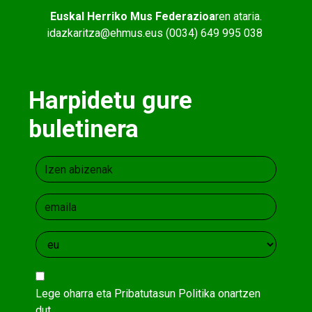
Euskal Herriko Mus Federazioa
ren ataria.
idazkaritza@ehmus.eus (0034) 649 995 038
Harpidetu gure
buletinera
Lege oharra
eta
Pribatutasun Politika
onartzen
dut