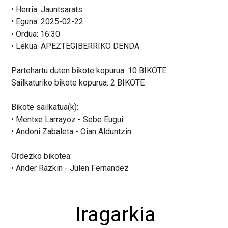
• Herria: Jauntsarats
• Eguna: 2025-02-22
• Ordua: 16:30
• Lekua: APEZTEGIBERRIKO DENDA
Partehartu duten bikote kopurua: 10 BIKOTE
Sailkaturiko bikote kopurua: 2 BIKOTE
Bikote sailkatua(k):
• Mentxe Larrayoz - Sebe Eugui
• Andoni Zabaleta - Oian Alduntzin
Ordezko bikotea:
• Ander Razkin - Julen Fernandez
Iragarkia