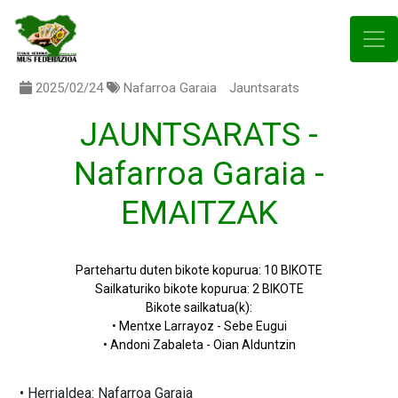
2025/02/24
Nafarroa Garaia
Jauntsarats
JAUNTSARATS -
Nafarroa Garaia -
EMAITZAK
Partehartu duten bikote kopurua: 10 BIKOTE
Sailkaturiko bikote kopurua: 2 BIKOTE
Bikote sailkatua(k):
• Mentxe Larrayoz - Sebe Eugui
• Andoni Zabaleta - Oian Alduntzin
• Herrialdea: Nafarroa Garaia