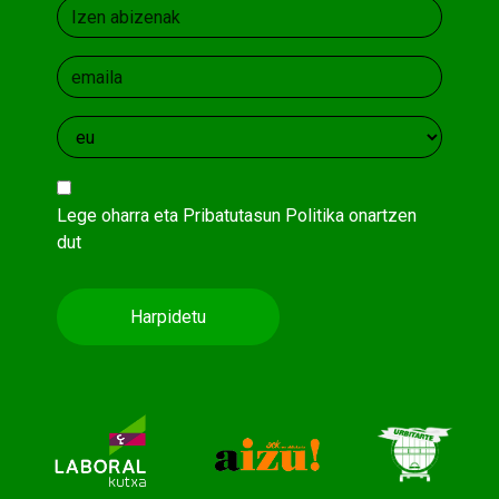
Lege oharra
eta
Pribatutasun Politika
onartzen
dut