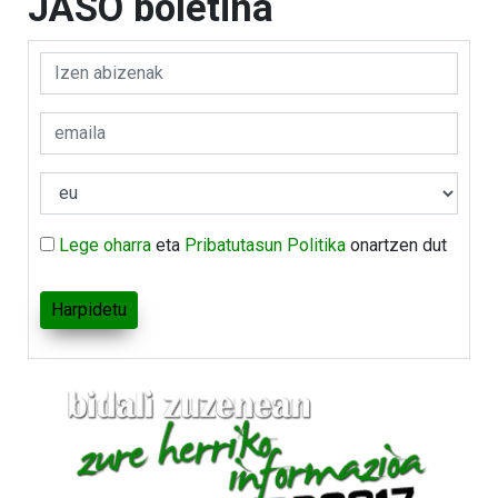
JASO boletina
Lege oharra
eta
Pribatutasun Politika
onartzen dut