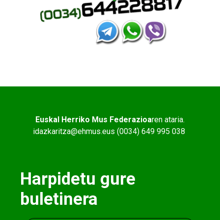
Euskal Herriko Mus Federazioa
ren ataria.
idazkaritza@ehmus.eus (0034) 649 995 038
Harpidetu gure
buletinera