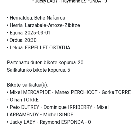
• Jacky LABY - Raymond ESPONDA - 0
• Herrialdea: Behe Nafarroa
• Herria: Larzabale-Arroze-Zibitze
• Eguna: 2025-03-01
• Ordua: 20:30
• Lekua: ESPELLET OSTATUA
Partehartu duten bikote kopurua: 20
Sailkaturiko bikote kopurua: 5
Bikote sailkatua(k):
• Mixel MERCAPIDE - Manex PERCHICOT - Gorka TORRE
- Oihan TORRE
• Peio DUTREY - Dominique IRRIBERRY - Mixel
LARRAMENDY - Michel SINDE
• Jacky LABY - Raymond ESPONDA - 0