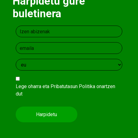
Harpidetu gure
buletinera
Lege oharra
eta
Pribatutasun Politika
onartzen
dut