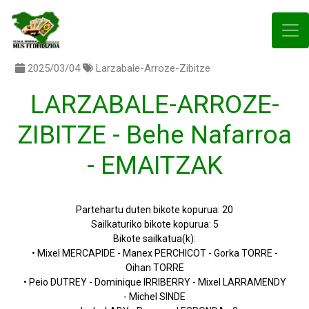
2025/03/04
Larzabale-Arroze-Zibitze
LARZABALE-ARROZE-
ZIBITZE - Behe Nafarroa
- EMAITZAK
Partehartu duten bikote kopurua: 20
Sailkaturiko bikote kopurua: 5
Bikote sailkatua(k):
• Mixel MERCAPIDE - Manex PERCHICOT - Gorka TORRE -
Oihan TORRE
• Peio DUTREY - Dominique IRRIBERRY - Mixel LARRAMENDY
- Michel SINDE