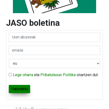
JASO boletina
Lege oharra
eta
Pribatutasun Politika
onartzen dut