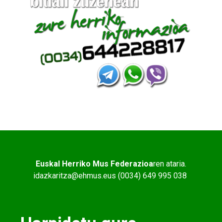
Euskal Herriko Mus Federazioa
ren ataria.
idazkaritza@ehmus.eus (0034) 649 995 038