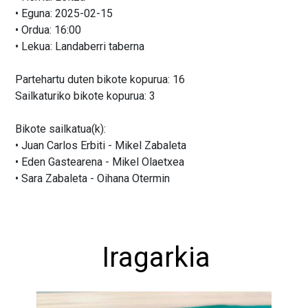
• Eguna: 2025-02-15
• Ordua: 16:00
• Lekua: Landaberri taberna
Partehartu duten bikote kopurua: 16
Sailkaturiko bikote kopurua: 3
Bikote sailkatua(k):
• Juan Carlos Erbiti - Mikel Zabaleta
• Eden Gastearena - Mikel Olaetxea
• Sara Zabaleta - Oihana Otermin
Iragarkia