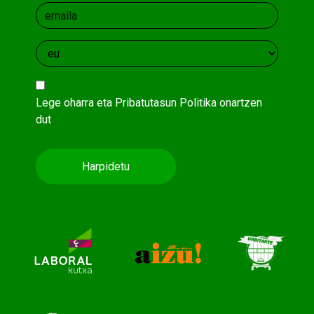
Lege oharra
eta
Pribatutasun Politika
onartzen
dut