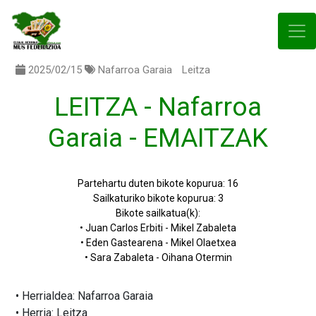
2025/02/15
Nafarroa Garaia
Leitza
LEITZA - Nafarroa
Garaia - EMAITZAK
Partehartu duten bikote kopurua: 16
Sailkaturiko bikote kopurua: 3
Bikote sailkatua(k):
• Juan Carlos Erbiti - Mikel Zabaleta
• Eden Gastearena - Mikel Olaetxea
• Sara Zabaleta - Oihana Otermin
• Herrialdea: Nafarroa Garaia
• Herria: Leitza