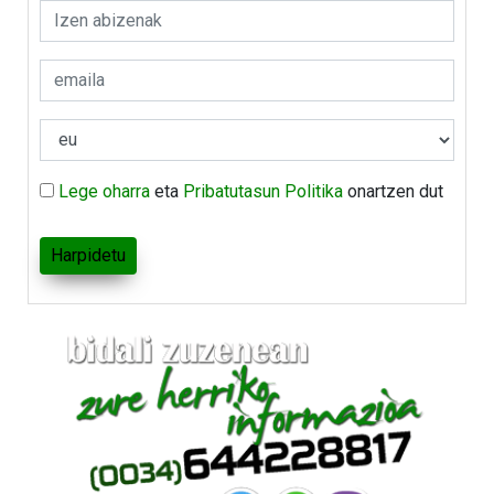
Lege oharra
eta
Pribatutasun Politika
onartzen dut