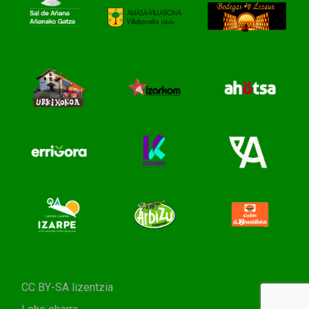
CC BY-SA lizentzia