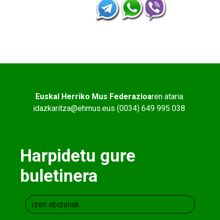
Euskal Herriko Mus Federazioa
ren ataria.
idazkaritza@ehmus.eus (0034) 649 995 038
Harpidetu gure
buletinera