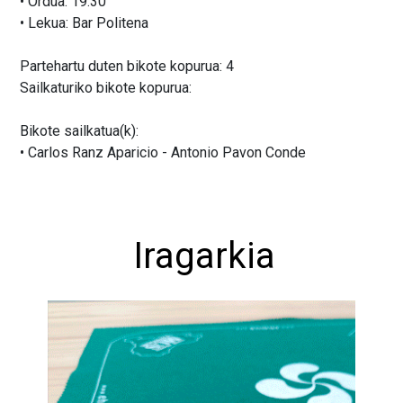
• Ordua: 19:30
• Lekua: Bar Politena
Partehartu duten bikote kopurua: 4
Sailkaturiko bikote kopurua:
Bikote sailkatua(k):
• Carlos Ranz Aparicio - Antonio Pavon Conde
Iragarkia