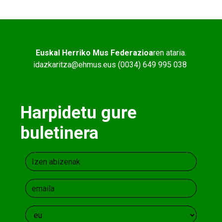
Euskal Herriko Mus Federazioa
ren ataria.
idazkaritza@ehmus.eus (0034) 649 995 038
Harpidetu gure
buletinera