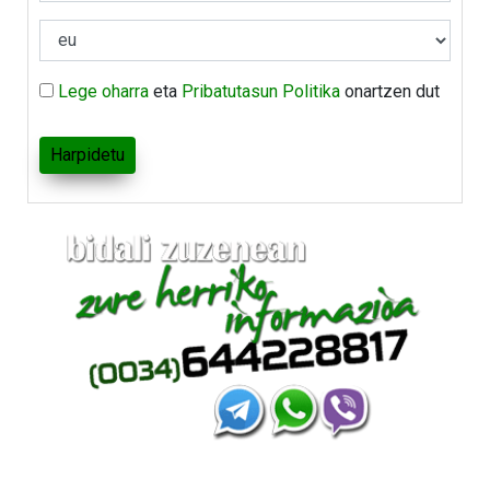
Lege oharra
eta
Pribatutasun Politika
onartzen dut