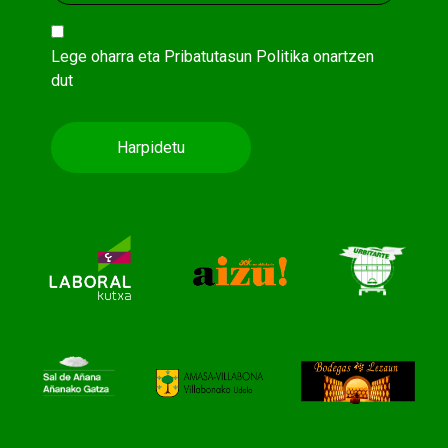
Lege oharra
eta
Pribatutasun Politika
onartzen
dut