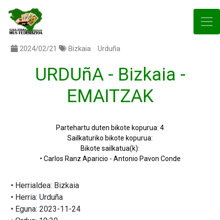
2024/02/21
Bizkaia
Urduña
URDUñA - Bizkaia -
EMAITZAK
Partehartu duten bikote kopurua: 4
Sailkaturiko bikote kopurua:
Bikote sailkatua(k):
• Carlos Ranz Aparicio - Antonio Pavon Conde
• Herrialdea: Bizkaia
• Herria: Urduña
• Eguna: 2023-11-24