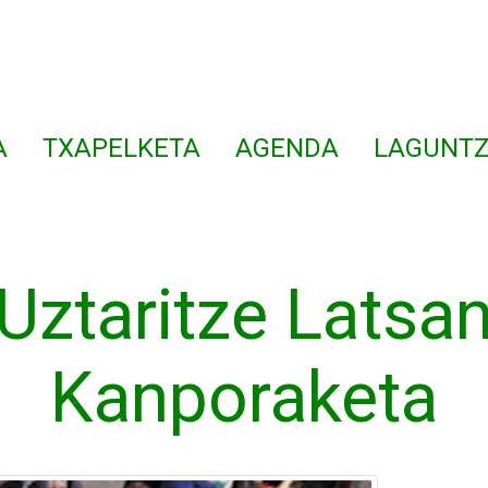
A
TXAPELKETA
AGENDA
LAGUNTZ
Uztaritze Latsa
Kanporaketa