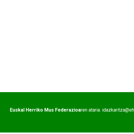
Euskal Herriko Mus Federazioa
ren ataria. idazkaritza@