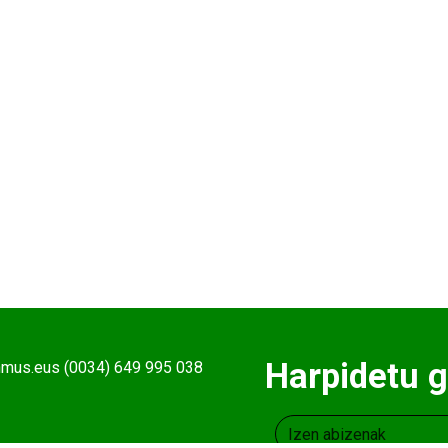
Harpidetu g
ehmus.eus (0034) 649 995 038