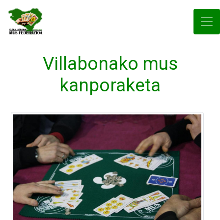
Villabonako mus
kanporaketa