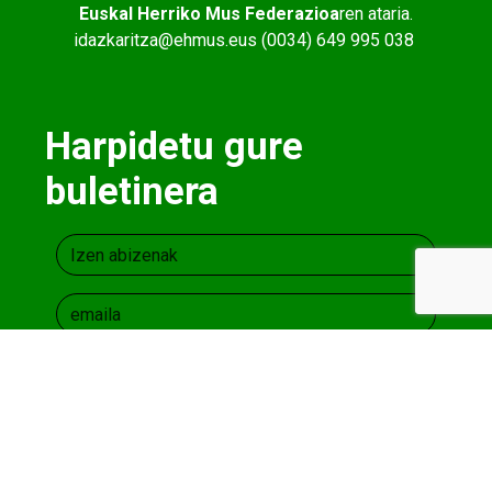
Euskal Herriko Mus Federazioa
ren ataria.
idazkaritza@ehmus.eus (0034) 649 995 038
Harpidetu gure
buletinera
Lege oharra
eta
Pribatutasun Politika
onartzen
dut