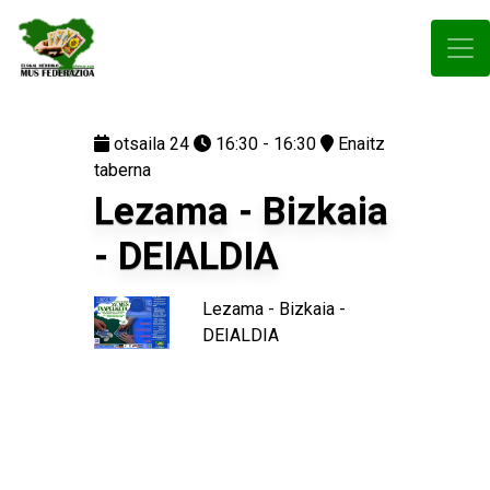
otsaila 24
16:30 - 16:30
Enaitz
taberna
Lezama - Bizkaia
- DEIALDIA
Lezama - Bizkaia -
DEIALDIA