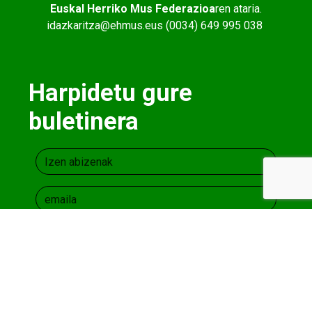
Euskal Herriko Mus Federazioa
ren ataria.
idazkaritza@ehmus.eus (0034) 649 995 038
Harpidetu gure
buletinera
Lege oharra
eta
Pribatutasun Politika
onartzen
dut