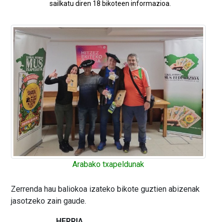
sailkatu diren 18 bikoteen informazioa.
Arabako txapeldunak
Zerrenda hau baliokoa izateko bikote guztien abizenak
jasotzeko zain gaude.
HERRIA