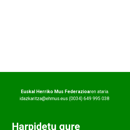
Euskal Herriko Mus Federazioa
ren ataria.
idazkaritza@ehmus.eus (0034) 649 995 038
Harpidetu gure