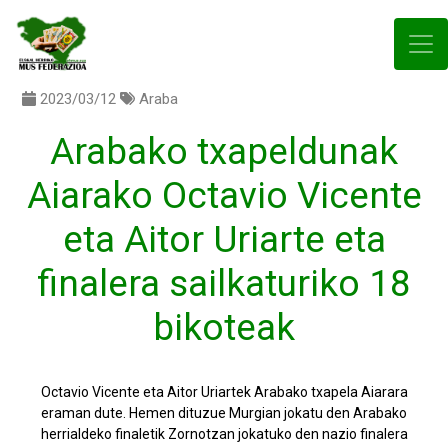
2023/03/12
Araba
Arabako txapeldunak
Aiarako Octavio Vicente
eta Aitor Uriarte eta
finalera sailkaturiko 18
bikoteak
Octavio Vicente eta Aitor Uriartek Arabako txapela Aiarara
eraman dute. Hemen dituzue Murgian jokatu den Arabako
herrialdeko finaletik Zornotzan jokatuko den nazio finalera