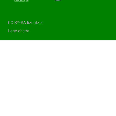
CC BY-SA lizentzia
Lehe oharra