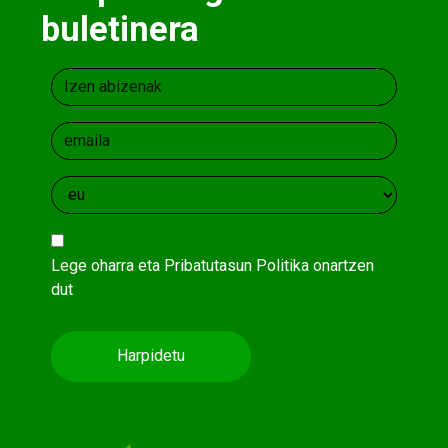
buletinera
Lege oharra
eta
Pribatutasun Politika
onartzen
dut