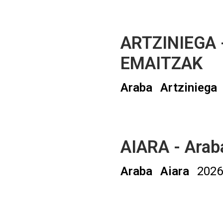
ARTZINIEGA -
EMAITZAK
Araba
Artziniega
AIARA - Ara
Araba
Aiara
2026