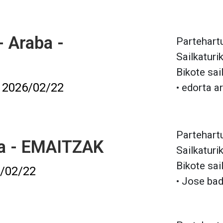
 Araba -
Partehartu
Sailkaturi
Bikote sai
2026/02/22
• edorta a
Partehartu
ba - EMAITZAK
Sailkaturi
Bikote sai
/02/22
• Jose bad