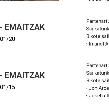
Partehartu
 - EMAITZAK
Sailkaturi
Bikote sai
/01/20
• Imanol A
Partehartu
Sailkaturi
 - EMAITZAK
Bikote sai
/01/15
• Jon Arce
• Joseba I