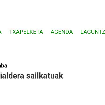
A
TXAPELKETA
AGENDA
LAGUNTZ
aba
aldera sailkatuak