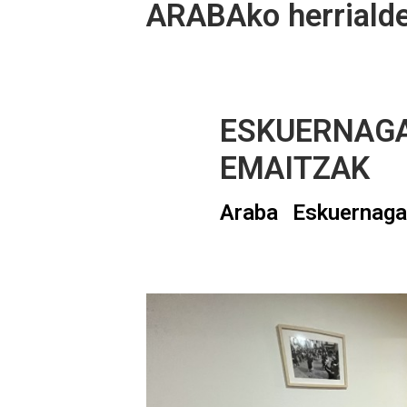
ARABAko herrialde
ESKUERNAGA 
EMAITZAK
Araba
Eskuernag