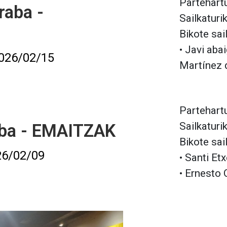
Partehartu
raba -
Sailkaturi
Bikote sai
• Javi aba
026/02/15
Martínez d
Partehartu
Sailkaturi
aba - EMAITZAK
Bikote sai
26/02/09
• Santi Etx
• Ernesto 