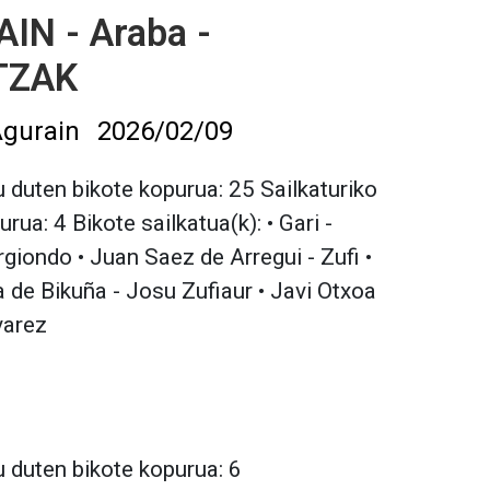
IN - Araba -
TZAK
gurain
2026/02/09
 duten bikote kopurua: 25 Sailkaturiko
rua: 4 Bikote sailkatua(k): • Gari -
iondo • Juan Saez de Arregui - Zufi •
 de Bikuña - Josu Zufiaur • Javi Otxoa
varez
 duten bikote kopurua: 6