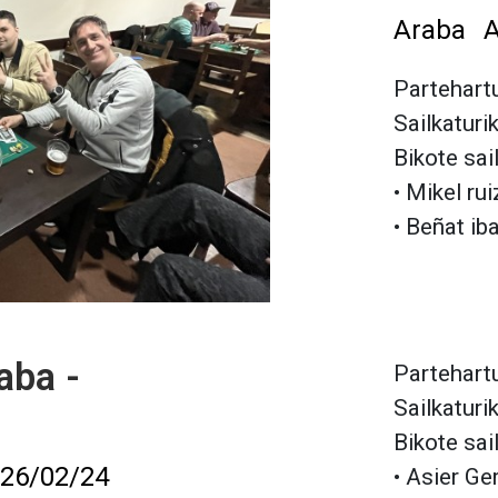
Araba
A
Partehartu
Sailkaturi
Bikote sai
• Mikel ru
• Beñat ib
aba -
Partehartu
Sailkaturi
Bikote sai
26/02/24
• Asier Ge