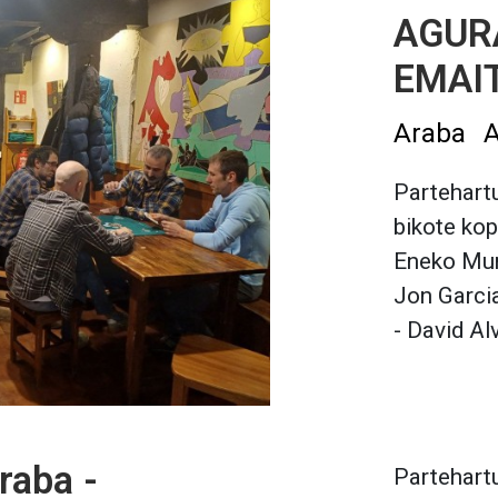
AGURA
EMAI
Araba
A
Partehartu
bikote kopu
Eneko Murg
Jon Garcia
- David Al
raba -
Partehartu