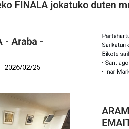
ko FINALA jokatuko duten mu
Partehartu
- Araba -
Sailkaturi
Bikote sai
• Santiag
a
2026/02/25
• Inar Mar
ARAMA
EMAI