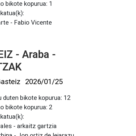
ko bikote kopurua: 1
lkatua(k):
arte - Fabio Vicente
IZ - Araba -
TZAK
asteiz
2026/01/25
 duten bikote kopurua: 12
ko bikote kopurua: 2
lkatua(k):
rales - arkaitz gartzia
rbina - Jon ortiz de lejarazu