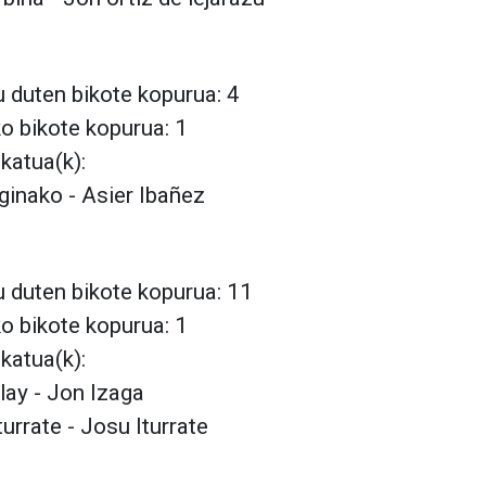
 duten bikote kopurua: 4
ko bikote kopurua: 1
lkatua(k):
ginako - Asier Ibañez
 duten bikote kopurua: 11
ko bikote kopurua: 1
lkatua(k):
lay - Jon Izaga
turrate - Josu Iturrate