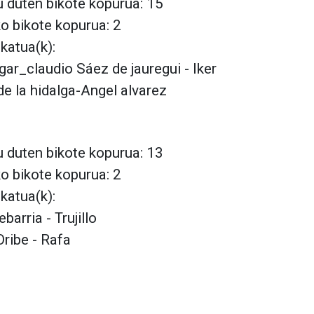
 duten bikote kopurua: 15
ko bikote kopurua: 2
lkatua(k):
igar_claudio Sáez de jauregui - Iker
e la hidalga-Angel alvarez
 duten bikote kopurua: 13
ko bikote kopurua: 2
lkatua(k):
ebarria - Trujillo
Oribe - Rafa