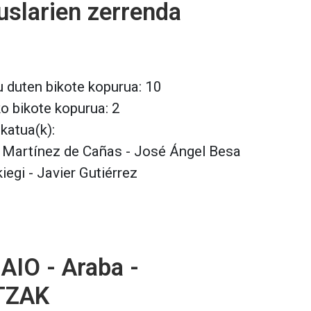
slarien zerrenda
 duten bikote kopurua: 10
ko bikote kopurua: 2
lkatua(k):
o Martínez de Cañas - José Ángel Besa
kiegi - Javier Gutiérrez
IO - Araba -
TZAK