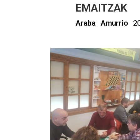
EMAITZAK
Araba
Amurrio
2