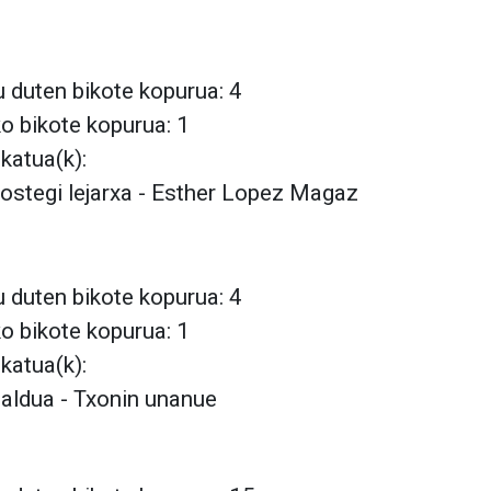
 duten bikote kopurua: 4
ko bikote kopurua: 1
lkatua(k):
rostegi lejarxa - Esther Lopez Magaz
 duten bikote kopurua: 4
ko bikote kopurua: 1
lkatua(k):
aldua - Txonin unanue