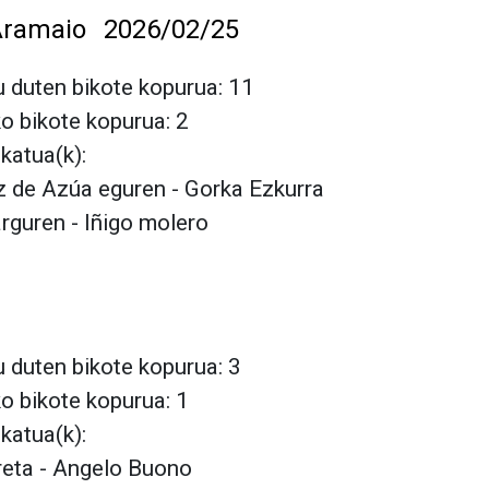
ramaio
2026/02/25
 duten bikote kopurua: 11
ko bikote kopurua: 2
lkatua(k):
iz de Azúa eguren - Gorka Ezkurra
arguren - Iñigo molero
 duten bikote kopurua: 3
ko bikote kopurua: 1
lkatua(k):
reta - Angelo Buono