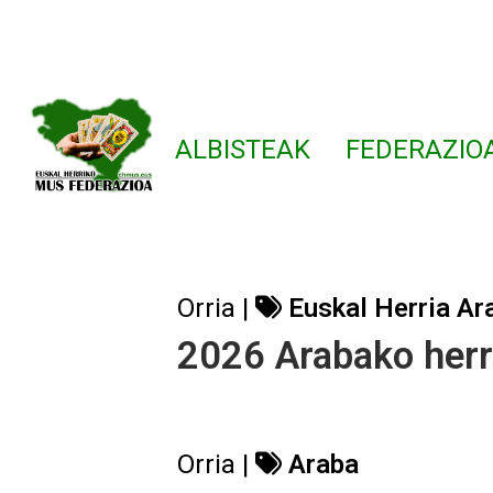
ALBISTEAK
FEDERAZIO
Orria |
Euskal Herria
Ar
2026 Arabako herri
Orria |
Araba