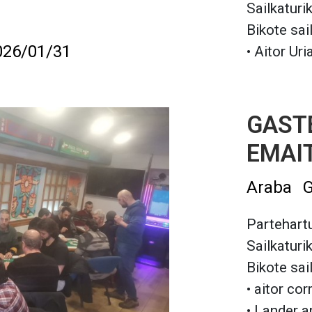
Sailkaturi
Bikote sai
026/01/31
• Aitor Uri
GASTE
EMAI
Araba
G
Partehartu
Sailkaturi
Bikote sai
• aitor cor
• Lander a