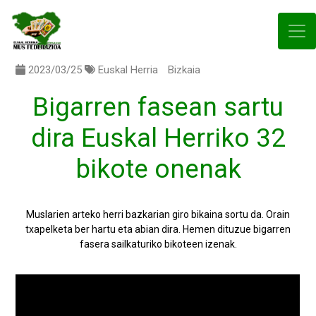
2023/03/25
Euskal Herria
Bizkaia
Bigarren fasean sartu
dira Euskal Herriko 32
bikote onenak
Muslarien arteko herri bazkarian giro bikaina sortu da. Orain
txapelketa ber hartu eta abian dira. Hemen dituzue bigarren
fasera sailkaturiko bikoteen izenak.