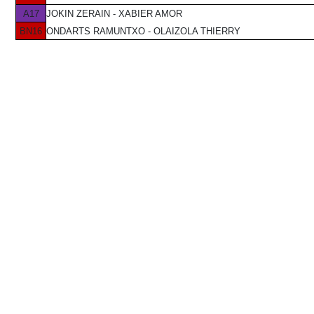
A17
JOKIN ZERAIN - XABIER AMOR
BN16
ONDARTS RAMUNTXO - OLAIZOLA THIERRY