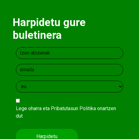
Harpidetu gure
buletinera
Lege oharra
eta
Pribatutasun Politika
onartzen
dut