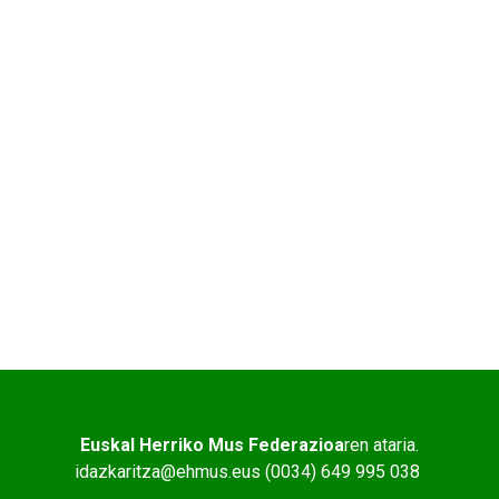
Euskal Herriko Mus Federazioa
ren ataria.
idazkaritza@ehmus.eus (0034) 649 995 038