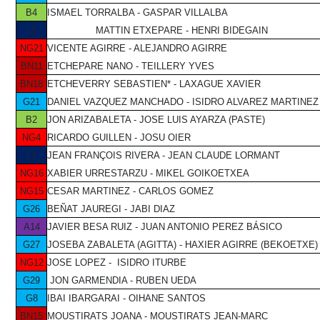
B4
ISMAEL TORRALBA - GASPAR VILLALBA
L5
MATTIN ETXEPARE - HENRI BIDEGAIN
NG21
VICENTE AGIRRE - ALEJANDRO AGIRRE
BN11
ETCHEPARE NANO - TEILLERY YVES
BN18
ETCHEVERRY SEBASTIEN* - LAXAGUE XAVIER
G21
DANIEL VAZQUEZ MANCHADO - ISIDRO ALVAREZ MARTINEZ
B2
JON ARIZABALETA - JOSE LUIS AYARZA (PASTE)
NG4
RICARDO GUILLEN - JOSU OIER
L1
JEAN FRANÇOIS RIVERA - JEAN CLAUDE LORMANT
NG16
XABIER URRESTARZU - MIKEL GOIKOETXEA
NG15
CESAR MARTINEZ - CARLOS GOMEZ
G26
BEÑAT JAUREGI - JABI DIAZ
A14
JAVIER BESA RUIZ - JUAN ANTONIO PEREZ BÁSICO
G27
JOSEBA ZABALETA (AGITTA) - HAXIER AGIRRE (BEKOETXE)
NG12
JOSE LOPEZ - ISIDRO ITURBE
G29
JON GARMENDIA - RUBEN UEDA
G8
IBAI IBARGARAI - OIHANE SANTOS
BN15
MOUSTIRATS JOANA - MOUSTIRATS JEAN-MARC