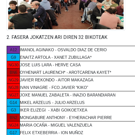
2. FASERA JOKATZEN ARI DIREN 32 BIKOTEAK
A12
IMANOL AGINAKO - OSVALDO DIAZ DE CERIO
G9
ENAITZ ARTOLA - XANET ZUBILLAGA*
NG30
JOSE LUIS LARA - HERVE CASA
BN6
OYHENART LAURENCH* - AROTCARENA KAYET*
NG29
JAVIER REKONDO - AITOR MAKAZAGA
NG28
IVAN VINAGRE - FCO.JAVIER “KIKO”
NG27
JOXE MANUEL ZABALETA - INAZIO BARANDIARAN
G14
MIKEL ARZELUS - JULIO ARZELUS
G3
IKER ELIZEGI - XABI GOIKOETXEA
BN2
MONGABURE ANTHONY - EYHERACHAR PIERRE
NG24
MARIA OCAÑA - MIGUEL VALENZUELA
G17
FELIX ETXEBERRIA - ION MUÑOZ