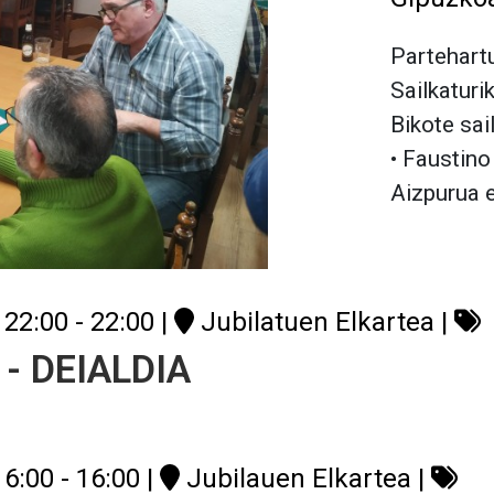
Partehartu
Sailkaturi
Bikote sai
• Faustino
Aizpurua 
22:00 - 22:00
|
Jubilatuen Elkartea
|
 - DEIALDIA
6:00 - 16:00
|
Jubilauen Elkartea
|