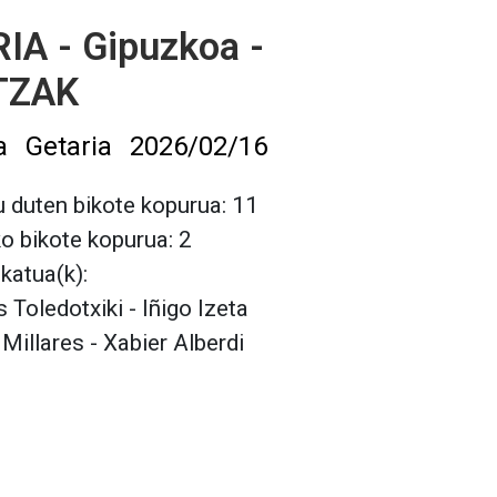
IA - Gipuzkoa -
TZAK
a
Getaria
2026/02/16
 duten bikote kopurua: 11
ko bikote kopurua: 2
lkatua(k):
s Toledotxiki - Iñigo Izeta
 Millares - Xabier Alberdi