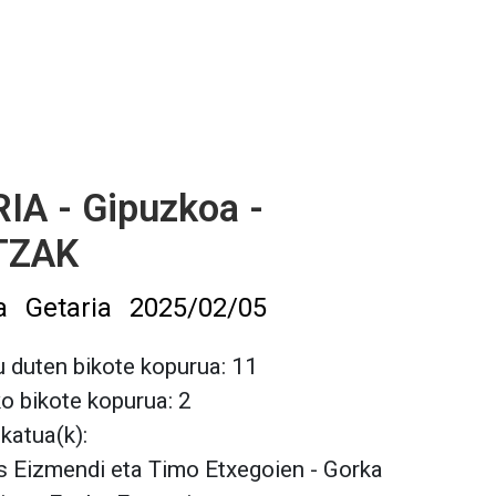
IA - Gipuzkoa -
TZAK
a
Getaria
2025/02/05
 duten bikote kopurua: 11
ko bikote kopurua: 2
lkatua(k):
s Eizmendi eta Timo Etxegoien - Gorka