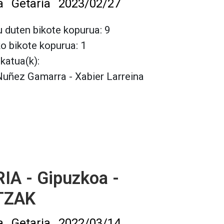
a
Getaria
2023/02/27
 duten bikote kopurua: 9
ko bikote kopurua: 1
lkatua(k):
Nuñez Gamarra - Xabier Larreina
IA - Gipuzkoa -
TZAK
a
Getaria
2022/03/14