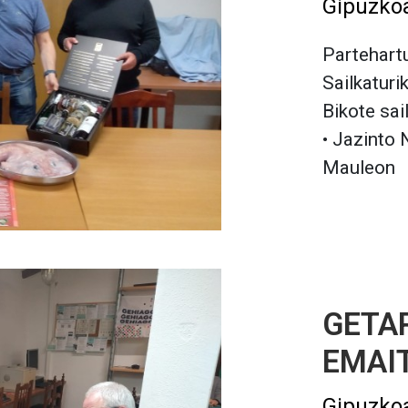
Gipuzko
Partehartu
Sailkaturi
Bikote sai
• Jazinto 
Mauleon
GETAR
EMAI
Gipuzko