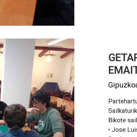
GETAR
EMAI
Gipuzko
Partehartu
Sailkaturi
Bikote sai
• Jose Lui