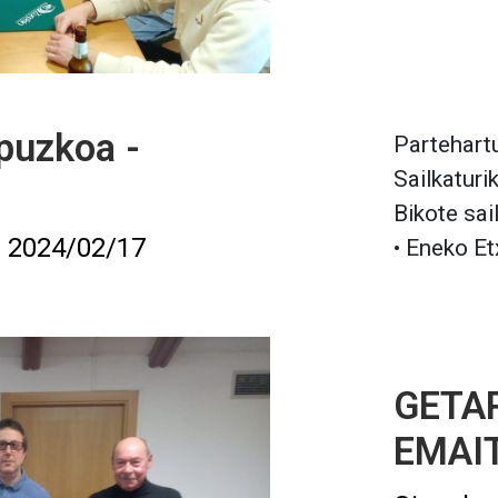
puzkoa -
Partehartu
Sailkaturi
Bikote sai
2024/02/17
• Eneko Et
GETAR
EMAI