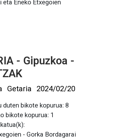
i eta Eneko Etxegoien
IA - Gipuzkoa -
TZAK
a
Getaria
2024/02/20
 duten bikote kopurua: 8
ko bikote kopurua: 1
lkatua(k):
xegoien - Gorka Bordagarai