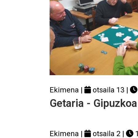
Ekimena |
otsaila 13
|
Getaria - Gipuzkoa
Ekimena |
otsaila 2
|
1