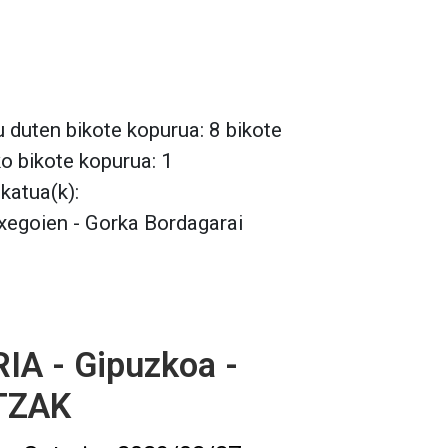
 duten bikote kopurua: 8 bikote
ko bikote kopurua: 1
lkatua(k):
xegoien - Gorka Bordagarai
IA - Gipuzkoa -
TZAK