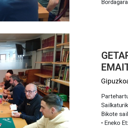
Bordagara
GETAR
EMAI
Gipuzko
Partehartu
Sailkaturi
Bikote sai
• Eneko Et