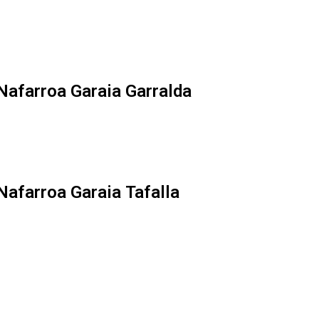
Nafarroa Garaia
Garralda
Nafarroa Garaia
Tafalla