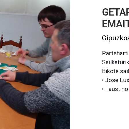
GETAR
EMAI
Gipuzko
Partehartu
Sailkaturi
Bikote sai
• Jose Lui
• Faustino