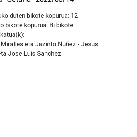
ko duten bikote kopurua: 12
ko bikote kopurua: Bi bikote
lkatua(k):
 Miralles eta Jazinto Nuñez - Jesus
eta Jose Luis Sanchez