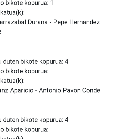
ko bikote kopurua: 1
lkatua(k):
 Larrazabal Durana - Pepe Hernandez
z
 duten bikote kopurua: 4
ko bikote kopurua:
lkatua(k):
Ranz Aparicio - Antonio Pavon Conde
 duten bikote kopurua: 4
ko bikote kopurua: