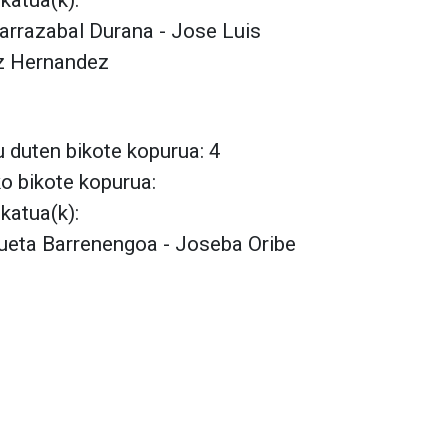
lkatua(k):
Larrazabal Durana - Jose Luis
z Hernandez
 duten bikote kopurua: 4
ko bikote kopurua:
lkatua(k):
lueta Barrenengoa - Joseba Oribe