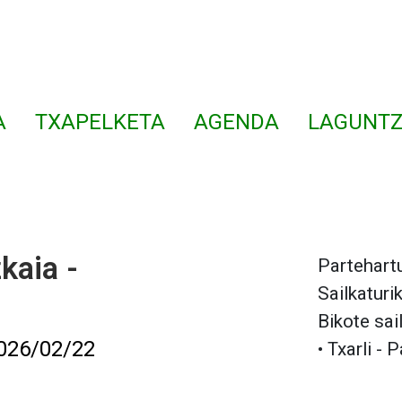
A
TXAPELKETA
AGENDA
LAGUNTZ
kaia -
Partehartu
Sailkaturi
Bikote sai
026/02/22
• Txarli - 