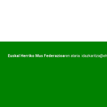
Euskal Herriko Mus Federazioa
ren ataria. idazkaritza@