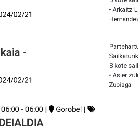
Bikote sai
• Arkaitz 
024/02/21
Hernande
Partehartu
kaia -
Sailkaturi
Bikote sai
• Asier zu
024/02/21
Zubiaga
06:00 - 06:00
|
Gorobel
|
 DEIALDIA