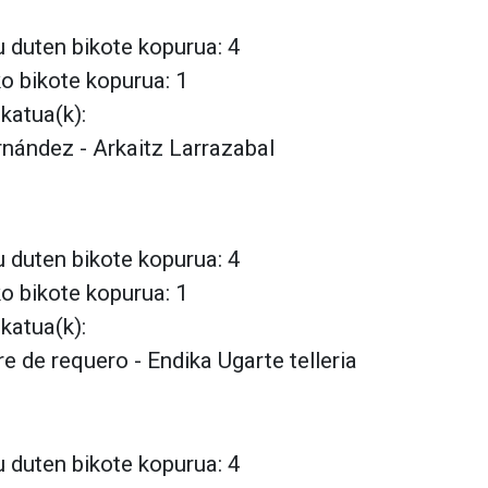
 duten bikote kopurua: 4
ko bikote kopurua: 1
lkatua(k):
nández - Arkaitz Larrazabal
 duten bikote kopurua: 4
ko bikote kopurua: 1
lkatua(k):
rre de requero - Endika Ugarte telleria
 duten bikote kopurua: 4