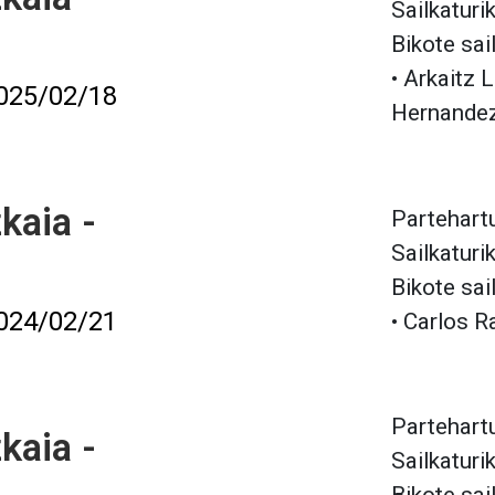
Sailkaturi
Bikote sai
• Arkaitz
025/02/18
Hernande
kaia -
Partehartu
Sailkaturi
Bikote sai
024/02/21
• Carlos 
Partehartu
kaia -
Sailkaturi