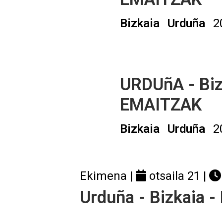
Bizkaia
Urduña
2
URDUñA - Biz
EMAITZAK
Bizkaia
Urduña
2
Ekimena |
otsaila 21
|
Urduña - Bizkaia -