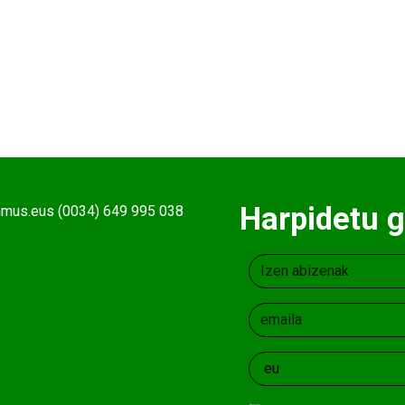
Harpidetu g
ehmus.eus (0034) 649 995 038