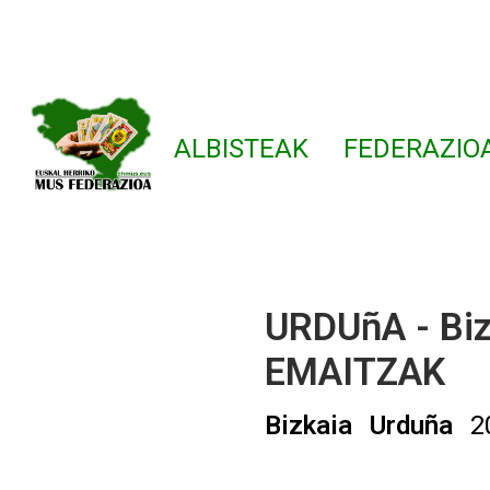
ALBISTEAK
FEDERAZIO
URDUñA - Biz
EMAITZAK
Bizkaia
Urduña
2