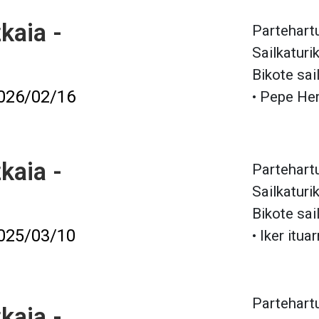
kaia -
Partehartu
Sailkaturi
Bikote sai
026/02/16
• Pepe Her
kaia -
Partehartu
Sailkaturi
Bikote sai
025/03/10
• Iker itua
Partehartu
kaia -