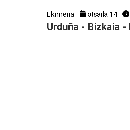
Ekimena |
otsaila 14
|
Urduña - Bizkaia -