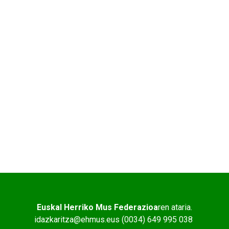
Euskal Herriko Mus Federazioa
ren ataria.
idazkaritza@ehmus.eus (0034) 649 995 038