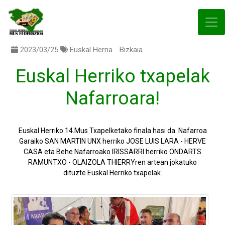
2023/03/25
Euskal Herria
Bizkaia
Euskal Herriko txapelak
Nafarroara!
Euskal Herriko 14.Mus Txapelketako finala hasi da. Nafarroa
Garaiko SAN MARTIN UNX herriko JOSE LUIS LARA - HERVE
CASA eta Behe Nafarroako IRISSARRI herriko ONDARTS
RAMUNTXO - OLAIZOLA THIERRYren artean jokatuko
dituzte Euskal Herriko txapelak.