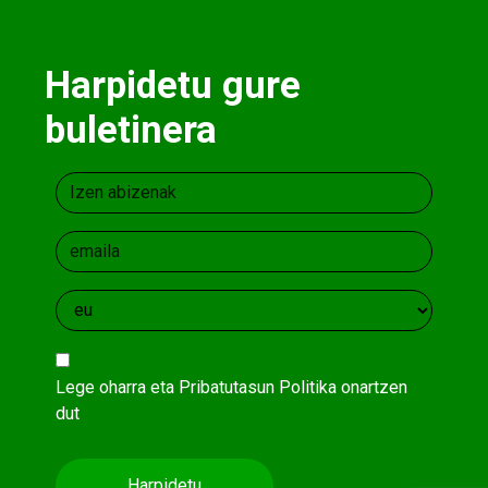
Harpidetu gure
buletinera
Lege oharra
eta
Pribatutasun Politika
onartzen
dut