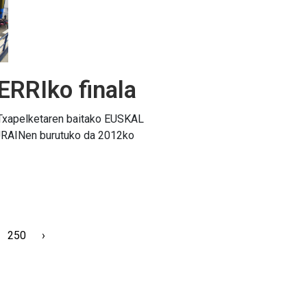
RRIko finala
 Txapelketaren baitako EUSKAL
RAINen burutuko da 2012ko
250
›