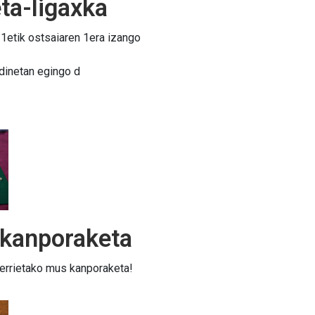
ta-ligaxka
1etik ostsaiaren 1era izango
dinetan egingo d
 kanporaketa
errietako mus kanporaketa!