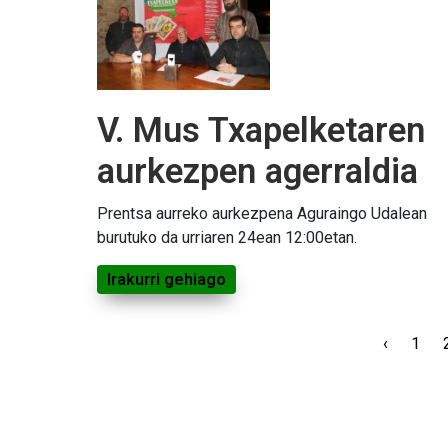
V. Mus Txapelketaren
aurkezpen agerraldia
Prentsa aurreko aurkezpena Aguraingo Udalean
burutuko da urriaren 24ean 12:00etan.
Irakurri gehiago
‹
1