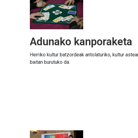
Adunako kanporaketa
Herriko kultur batzordeak antolaturiko, kultur astea
baitan burutuko da.