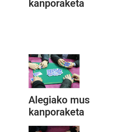
kanporaketa
Alegiako mus
kanporaketa