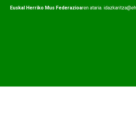
Euskal Herriko Mus Federazioa
ren ataria. idazkaritza@