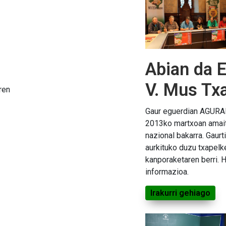
Abian da E
V. Mus Tx
ren
Gaur eguerdian AGURAI
2013ko martxoan amai
nazional bakarra. Gaur
aurkituko duzu txapelk
kanporaketaren berri.
informazioa.
Irakurri gehiago