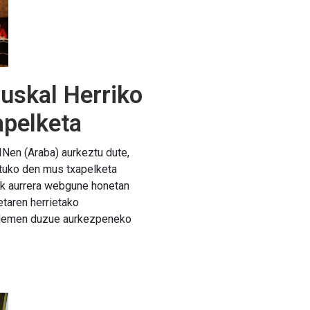
uskal Herriko
apelketa
Nen (Araba) aurkeztu dute,
tuko den mus txapelketa
tik aurrera webgune honetan
etaren herrietako
 Hemen duzue aurkezpeneko