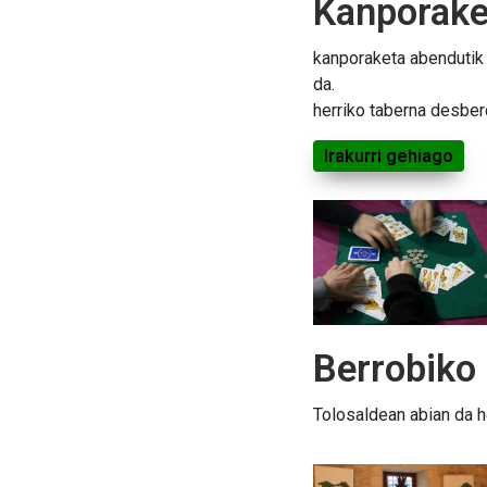
Kanporake
kanporaketa abendutik 
da.
herriko taberna desber
Irakurri gehiago
Berrobiko
Tolosaldean abian da h