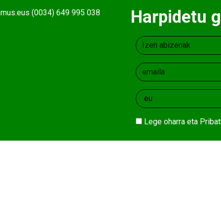
Harpidetu g
ehmus.eus (0034) 649 995 038
Lege oharra
eta
Pribat