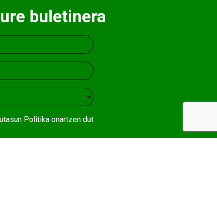
ure buletinera
utasun Politika
onartzen dut