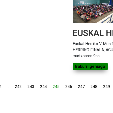
EUSKAL HE
Euskal Herriko V. Mus
HERRIKO FINALA, AGU
martxoaren 9an.
Irakurri gehiago
2
...
242
243
244
245
246
247
248
249