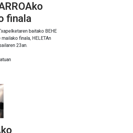
FARROAko
o finala
 Txapelketaren baitako BEHE
mailako finala, HELETAn
ailaren 23an.
atuan
ko