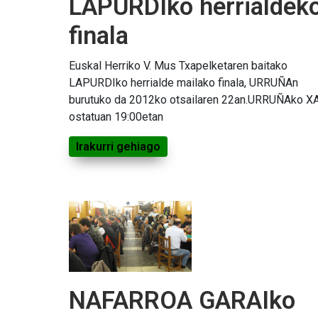
LAPURDIko herrialdek
finala
Euskal Herriko V. Mus Txapelketaren baitako
LAPURDIko herrialde mailako finala, URRUÑAn
burutuko da 2012ko otsailaren 22an.URRUÑAko X
ostatuan 19:00etan
Irakurri gehiago
NAFARROA GARAIko