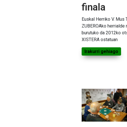
finala
Euskal Herriko V. Mus 
ZUBEROAko herrialde 
burutuko da 2012ko o
XISTERA ostatuan
Irakurri gehiago