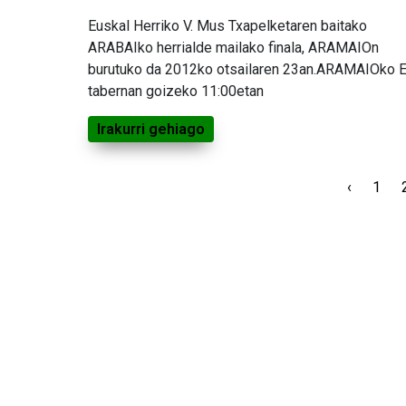
Euskal Herriko V. Mus Txapelketaren baitako
ARABAIko herrialde mailako finala, ARAMAIOn
burutuko da 2012ko otsailaren 23an.ARAMAIOko 
tabernan goizeko 11:00etan
Irakurri gehiago
‹
1