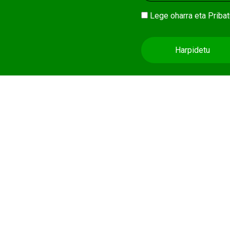
Lege oharra
eta
Pribat