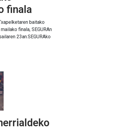
o finala
Txapelketaren baitako
mailako finala, SEGURAn
sailaren 23an.SEGURAko
herrialdeko