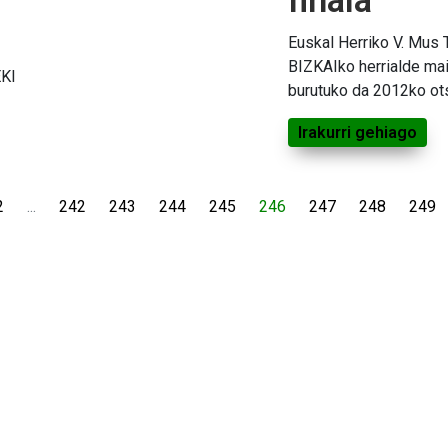
finala
Euskal Herriko V. Mus 
BIZKAIko herrialde mai
EKI
burutuko da 2012ko ots
Irakurri gehiago
2
...
242
243
244
245
246
247
248
249