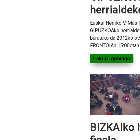
herrialdek
Euskal Herriko V. Mus 
GIPUZKOAko herrialde 
burutuko da 2012ko ot
n
FRONTOIAn 15:00etan
Irakurri gehiago
BIZKAIko 