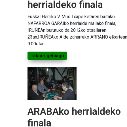
herrialdeko finala
Euskal Herriko V. Mus Txapelketaren baitako
NAFARROA GARAIko herrialde mailako finala,
IRUÑEAn burutuko da 2012ko otsailaren
23an.IRUÑEAko Alde zaharreko ARRANO elkartea
9:00etan
Irakurri gehiago
ARABAko herrialdeko
finala