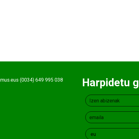
Harpidetu g
ehmus.eus (0034) 649 995 038