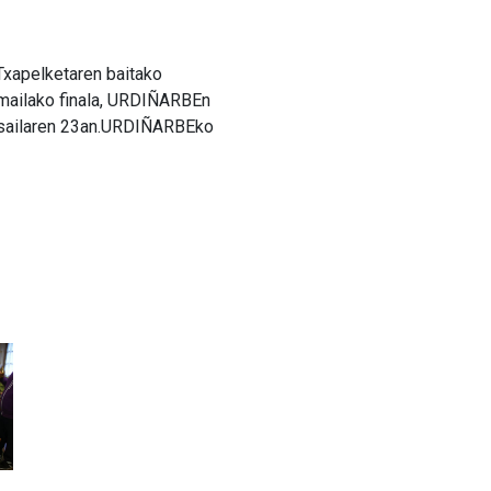
Txapelketaren baitako
mailako finala, URDIÑARBEn
tsailaren 23an.URDIÑARBEko