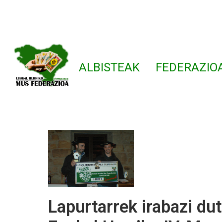
ALBISTEAK
FEDERAZIO
Lapurtarrek irabazi du