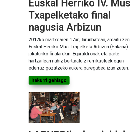
Euskal Herriko IV. Mus
Txapelketako final
nagusia Arbizun
2012ko martxoaren 17an, larunbatean, amaitu zen
Euskal Herriko Mus Txapelketa Arbizun (Sakana)
jokaturiko finalarekin. Eguraldi onak eta parte
hartzailean nahiz bertaratu ziren ikusleek egun
ederraz gozatzeko aukera paregabea izan zuten.
Irakurri gehiago