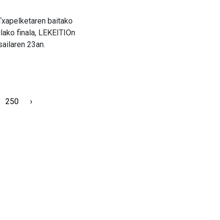
Txapelketaren baitako
lako finala, LEKEITIOn
ailaren 23an.
250
›