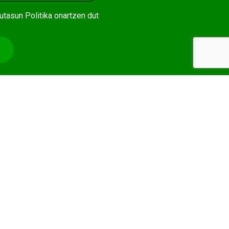
utasun Politika
onartzen dut
Lehe oharra