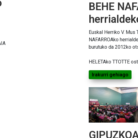
o
BEHE NA
herrialdek
Euskal Herriko V. Mus
NAFARROAko herrialde 
AIA
burutuko da 2012ko ots
HELETAko TTOTTE ost
Irakurri gehiago
GIPUZKOA