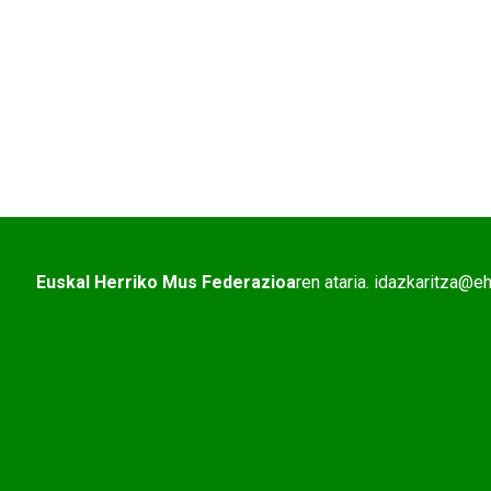
Euskal Herriko Mus Federazioa
ren ataria. idazkaritza@