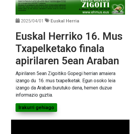
2025/04/01
Euskal Herria
Euskal Herriko 16. Mus
Txapelketako finala
apirilaren 5ean Araban
Apirilaren 5ean Zigoitiko Gopegi herrian amaiera
izango du 16. mus txapelketak. Egun osoko leia
izango da Araban burutuko dena, hemen duzue
informazio guztia.
Irakurri gehiago