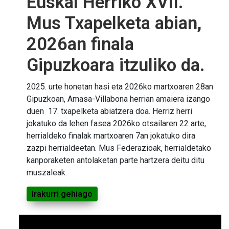
Euskal Herriko XVII.
Mus Txapelketa abian,
2026an finala
Gipuzkoara itzuliko da.
2025. urte honetan hasi eta 2026ko martxoaren 28an
Gipuzkoan, Amasa-Villabona herrian amaiera izango
duen 17. txapelketa abiatzera doa. Herriz herri
jokatuko da lehen fasea 2026ko otsailaren 22 arte,
herrialdeko finalak martxoaren 7an jokatuko dira
zazpi herrialdeetan. Mus Federazioak, herrialdetako
kanporaketen antolaketan parte hartzera deitu ditu
muszaleak.
Irakurri gehiago