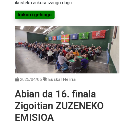
ikusteko aukera izango dugu.
Irakurri gehiago
2025/04/05
Euskal Herria
Abian da 16. finala
Zigoitian ZUZENEKO
EMISIOA