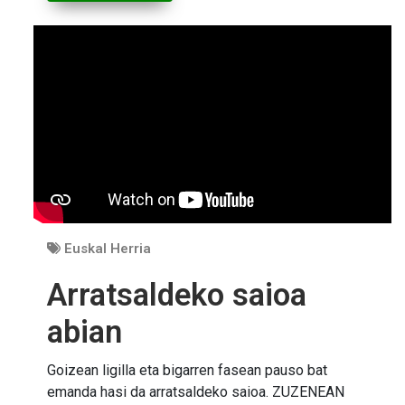
Euskal Herria
Arratsaldeko saioa
abian
Goizean ligilla eta bigarren fasean pauso bat
emanda hasi da arratsaldeko saioa. ZUZENEAN