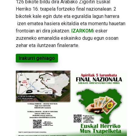
126 bikote bildu dira Arabako Zigoitin Euskal
Herriko 16. txapela fortzeko final nazionalean. 2
bikotek kale egin dute eta eguraldia lagun harrera
izen ematea hasiera ekitaldia eta momentu hauetan
frontoian ari dira jokatzen.
IZARKOM
i esker
zuzeneko emanaldia eskainiko dugu egun osoan
zehar eta iluntzean finalerarte.
Irakurri gehiago