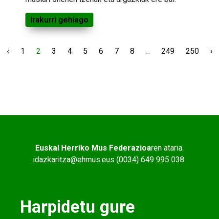
Irakurri gehiago
‹
1
2
3
4
5
6
7
8
...
249
250
›
Euskal Herriko Mus Federazioa
ren ataria.
idazkaritza@ehmus.eus (0034) 649 995 038
Harpidetu gure