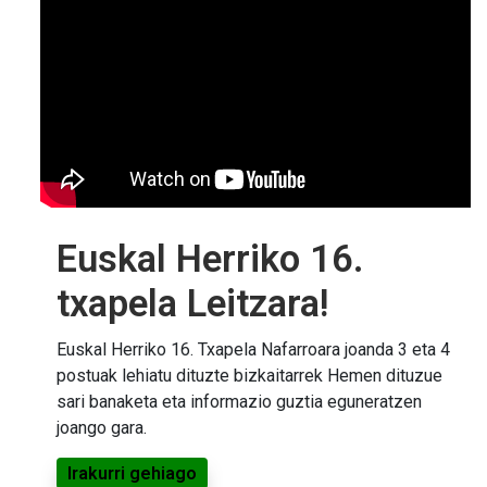
Euskal Herriko 16.
txapela Leitzara!
Euskal Herriko 16. Txapela Nafarroara joanda 3 eta 4
postuak lehiatu dituzte bizkaitarrek Hemen dituzue
sari banaketa eta informazio guztia eguneratzen
joango gara.
Irakurri gehiago