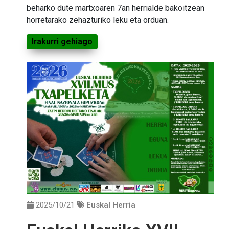
beharko dute martxoaren 7an herrialde bakoitzean
horretarako zehazturiko leku eta orduan.
Irakurri gehiago
2025/10/21
Euskal Herria