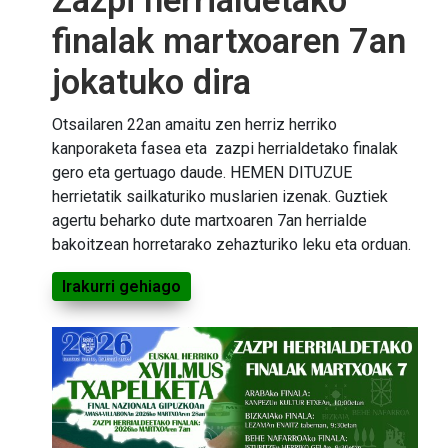
Zazpi herrialdetako
finalak martxoaren 7an
jokatuko dira
Otsailaren 22an amaitu zen herriz herriko
kanporaketa fasea eta zazpi herrialdetako finalak
gero eta gertuago daude. HEMEN DITUZUE
herrietatik sailkaturiko muslarien izenak. Guztiek
agertu beharko dute martxoaren 7an herrialde
bakoitzean horretarako zehazturiko leku eta orduan.
Irakurri gehiago