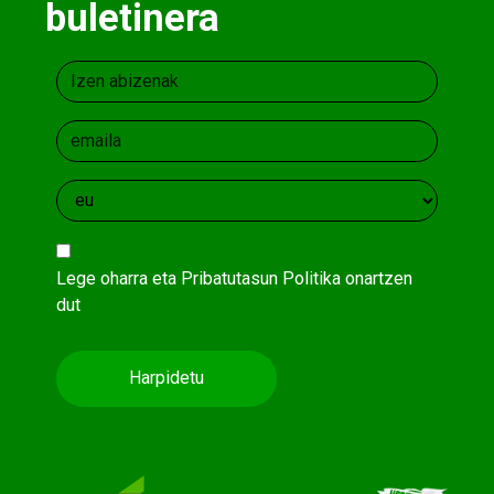
buletinera
Lege oharra
eta
Pribatutasun Politika
onartzen
dut