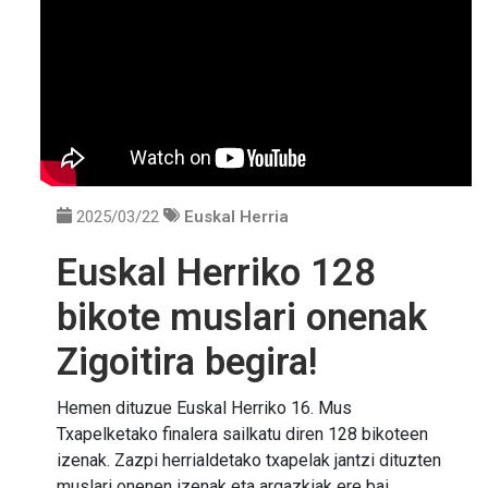
2025/03/22
Euskal Herria
Euskal Herriko 128
bikote muslari onenak
Zigoitira begira!
Hemen dituzue Euskal Herriko 16. Mus
Txapelketako finalera sailkatu diren 128 bikoteen
izenak. Zazpi herrialdetako txapelak jantzi dituzten
muslari onenen izenak eta argazkiak ere bai.