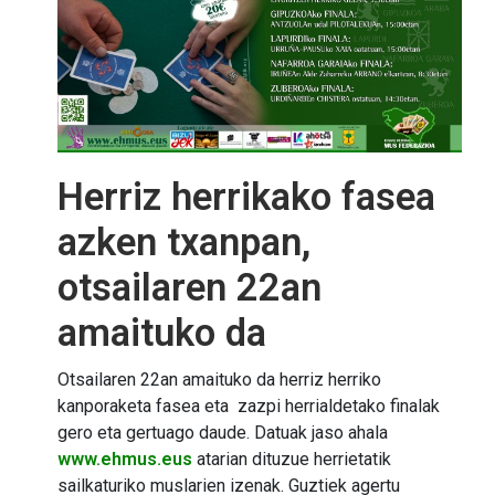
Herriz herrikako fasea
azken txanpan,
otsailaren 22an
amaituko da
Otsailaren 22an amaituko da herriz herriko
kanporaketa fasea eta zazpi herrialdetako finalak
gero eta gertuago daude. Datuak jaso ahala
www.ehmus.eus
atarian dituzue herrietatik
sailkaturiko muslarien izenak. Guztiek agertu