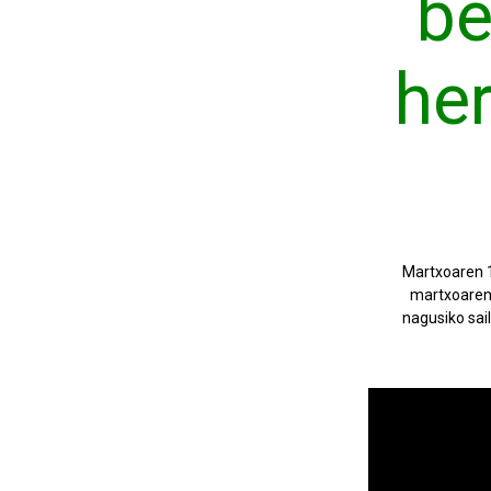
be
her
Martxoaren 1
martxoaren 
nagusiko sai