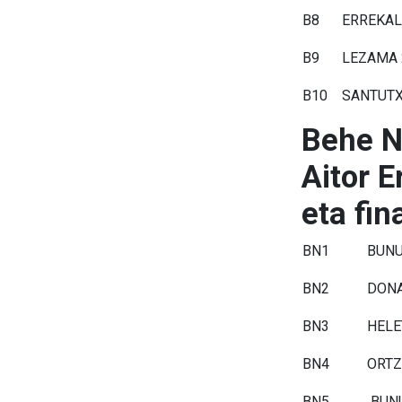
B8
ERREKAL
B9
LEZAMA 
B10
SANTUTX
Behe N
Aitor 
eta fin
BN1
BUNU
BN2
DONA
BN3
HELE
BN4
ORTZ
BN5
BUNU