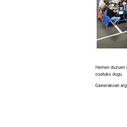
Hemen duzuen in
osatuko dugu.
Gainerakoan arg