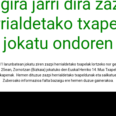
gira jarri dira za
rialdetako txap
jokatu ondoren
1 larunbatean jokatu ziren zazpi herrialdetako txapelak lortzeko nor g
25ean, Zornotzan (Bizkaia) jokatuko den Euskal Herriko 14. Mus Txapel
lkapenak. Hemen dituzue zazpi herrialdetako txapeldunak eta sailkatu
Zuberoako informazioa falta bazaigu ere hemen duzue gainerakoa.