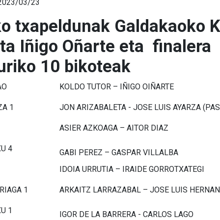
 2023/03/23
ko txapeldunak Galdakaoko K
ta Iñigo Oñarte eta finalera
uriko 10 bikoteak
AO
KOLDO TUTOR – IÑIGO OIÑARTE
A 1
JON ARIZABALETA - JOSE LUIS AYARZA (PAS
ASIER AZKOAGA – AITOR DIAZ
U 4
GABI PEREZ – GASPAR VILLALBA
IDOIA URRUTIA – IRAIDE GORROTXATEGI
RIAGA 1
ARKAITZ LARRAZABAL – JOSE LUIS HERNA
U 1
IGOR DE LA BARRERA - CARLOS LAGO