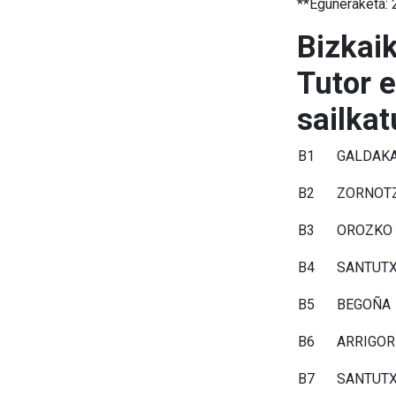
**Eguneraketa:
Bizkai
Tutor e
sailkat
B1
GALDAK
B2
ZORNOTZ
B3
OROZKO
B4
SANTUTX
B5
BEGOÑA
B6
ARRIGOR
B7
SANTUTX