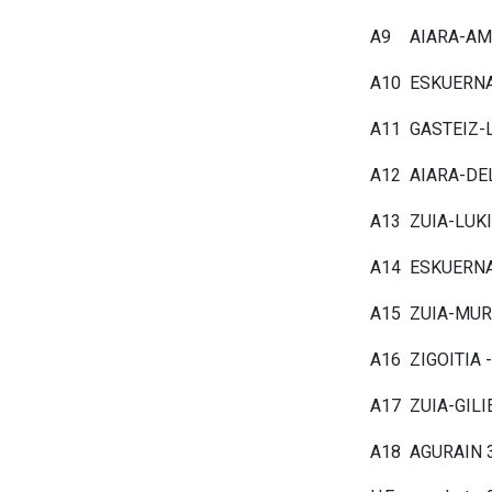
A9
AIARA-AM
A10
ESKUERNA
A11
GASTEIZ-
A12
AIARA-DE
A13
ZUIA-LUK
A14
ESKUERNA
A15
ZUIA-MUR
A16
ZIGOITIA
A17
ZUIA-GIL
A18
AGURAIN 