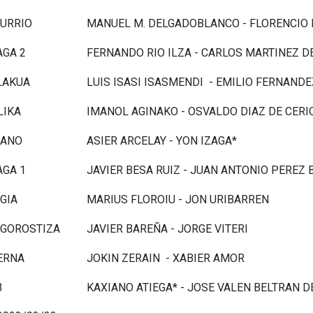
URRIO
MANUEL M. DELGADOBLANCO - FLORENCIO
GA 2
FERNANDO RIO ILZA - CARLOS MARTINEZ D
LAKUA
LUIS ISASI ISASMENDI - EMILIO FERNAND
LIKA
IMANOL AGINAKO - OSVALDO DIAZ DE CERI
IANO
ASIER ARCELAY - YON IZAGA*
GA 1
JAVIER BESA RUIZ - JUAN ANTONIO PEREZ 
GIA
MARIUS FLOROIU - JON URIBARREN
 -GOROSTIZA
JAVIER BAREÑA - JORGE VITERI
IERNA
JOKIN ZERAIN - XABIER AMOR
3
KAXIANO ATIEGA* - JOSE VALEN BELTRAN D