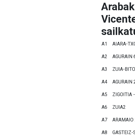
Arabak
Vicente
sailkat
A1
AIARA-TX
A2
AGURAIN 
A3
ZUIA-BIT
A4
AGURAIN 
A5
ZIGOITIA 
A6
ZUIA2
A7
ARAMAIO 
A8
GASTEIZ-