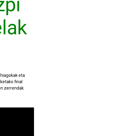
zpi
elak
ehiagokak eta
ketako final
en zerrendak.