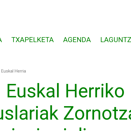
A
TXAPELKETA
AGENDA
LAGUNTZ
Euskal Herria
Euskal Herriko
slariak Zornotz