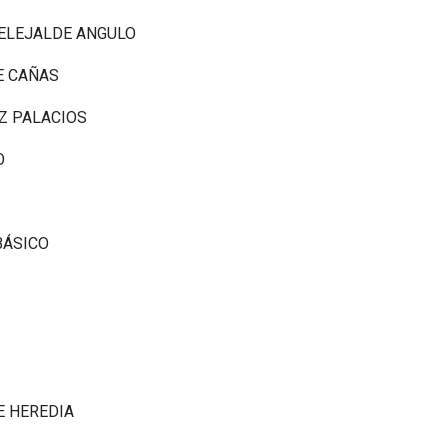
 ELEJALDE ANGULO
E CAÑAS
EZ PALACIOS
O
BÁSICO
E HEREDIA