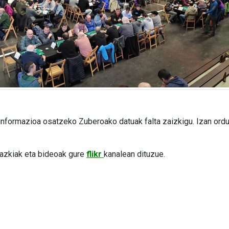
formazioa osatzeko Zuberoako datuak falta zaizkigu. Izan ordu
azkiak eta bideoak gure
flikr
kanalean dituzue.