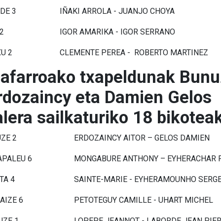
DE 3
IÑAKI ARROLA - JUANJO CHOYA
2
IGOR AMARIKA - IGOR SERRANO
U 2
CLEMENTE PEREA - ROBERTO MARTINEZ
afarroako txapeldunak Bun
Erdozaincy eta Damien Gelos
alera sailkaturiko 18 bikotea
ZE 2
ERDOZAINCY AITOR – GELOS DAMIEN
PALEU 6
MONGABURE ANTHONY – EYHERACHAR 
TA 4
SAINTE-MARIE - EYHERAMOUNHO SERG
AIZE 6
PETOTEGUY CAMILLE - UHART MICHEL
ZE 1
LOPEPE JEANNOT - LABORDE JEAN PIE