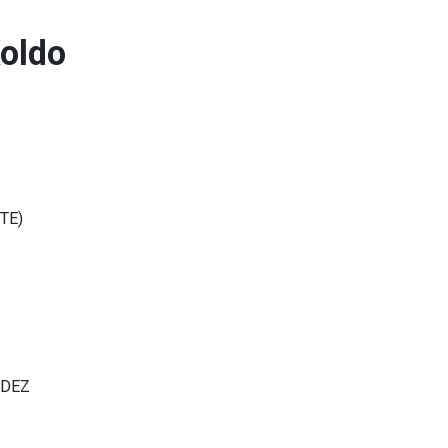
oldo
TE)
NDEZ