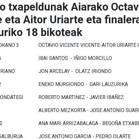
o txapeldunak Aiarako Octav
 eta Aitor Uriarte eta finaler
uriko 18 bikoteak
OKANO 3
OCTAVIO VICENTE VICENTE-AITOR URIARTE
6
IBAI SANTOS - IÑIGO MORCILLO
ORIANO
JON ARCELAY - OLATZ IRIONDO
2
ENEKO MURGIONDO - GARI LAUZURIKA
-ONDATEGI
ROBERTO MARTINEZ - JAVIER IBAÑEZ
ALBERTO MEZKORTA - JOSE ANTONIO SUAR
2
ANA MARI ARRIZABALAGA - BEGOÑA ETXAB
SALBURUA
JOSE ANTONIO GARCIA - PEDRO OLARTE