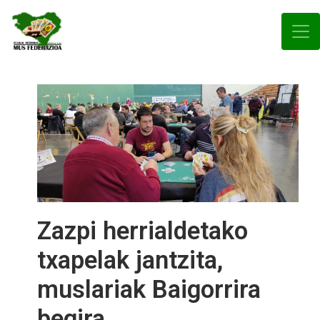
Zazpi herrialdetako
txapelak jantzita,
muslariak Baigorrira
begira