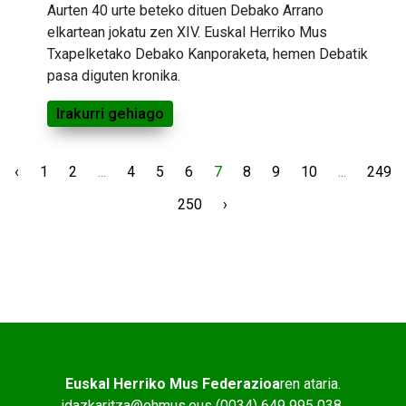
Aurten 40 urte beteko dituen Debako Arrano
elkartean jokatu zen XIV. Euskal Herriko Mus
Txapelketako Debako Kanporaketa, hemen Debatik
pasa diguten kronika.
Irakurri gehiago
‹
1
2
...
4
5
6
7
8
9
10
...
249
250
›
Euskal Herriko Mus Federazioa
ren ataria.
idazkaritza@ehmus.eus (0034) 649 995 038