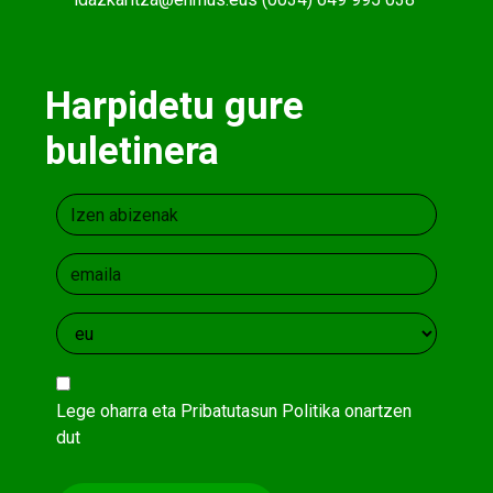
Harpidetu gure
buletinera
Lege oharra
eta
Pribatutasun Politika
onartzen
dut