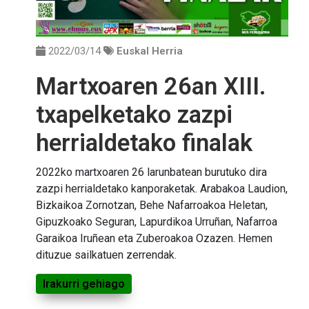
2022/03/14
Euskal Herria
Martxoaren 26an XIII.
txapelketako zazpi
herrialdetako finalak
2022ko martxoaren 26 larunbatean burutuko dira
zazpi herrialdetako kanporaketak. Arabakoa Laudion,
Bizkaikoa Zornotzan, Behe Nafarroakoa Heletan,
Gipuzkoako Seguran, Lapurdikoa Urruñan, Nafarroa
Garaikoa Iruñean eta Zuberoakoa Ozazen. Hemen
dituzue sailkatuen zerrendak.
Irakurri gehiago