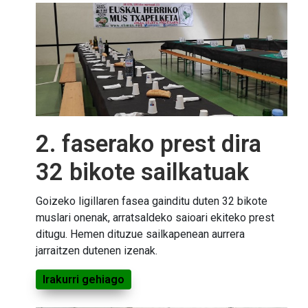
2. faserako prest dira
32 bikote sailkatuak
Goizeko ligillaren fasea gainditu duten 32 bikote
muslari onenak, arratsaldeko saioari ekiteko prest
ditugu. Hemen dituzue sailkapenean aurrera
jarraitzen dutenen izenak.
Irakurri gehiago