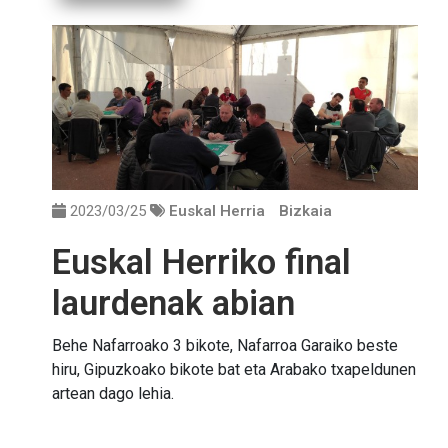
2023/03/25
Euskal Herria
Bizkaia
Euskal Herriko final
laurdenak abian
Behe Nafarroako 3 bikote, Nafarroa Garaiko beste
hiru, Gipuzkoako bikote bat eta Arabako txapeldunen
artean dago lehia.