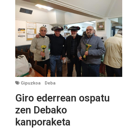
Gipuzkoa
Deba
Giro ederrean ospatu
zen Debako
kanporaketa