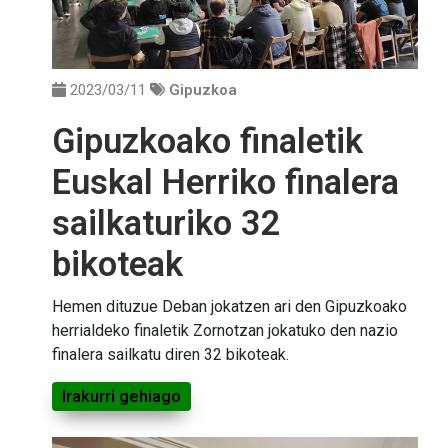
2023/03/11
Gipuzkoa
Gipuzkoako finaletik
Euskal Herriko finalera
sailkaturiko 32
bikoteak
Hemen dituzue Deban jokatzen ari den Gipuzkoako
herrialdeko finaletik Zornotzan jokatuko den nazio
finalera sailkatu diren 32 bikoteak.
Irakurri gehiago