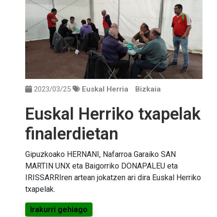
2023/03/25
Euskal Herria
Bizkaia
Euskal Herriko txapelak
finalerdietan
Gipuzkoako HERNANI, Nafarroa Garaiko SAN
MARTIN UNX eta Baigorriko DONAPALEU eta
IRISSARRIren artean jokatzen ari dira Euskal Herriko
txapelak.
Irakurri gehiago