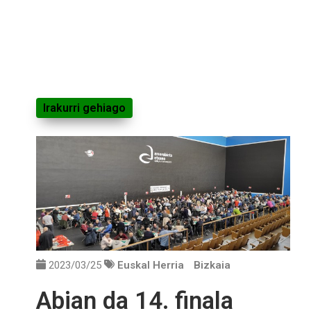
Irakurri gehiago
2023/03/25
Euskal Herria
Bizkaia
Abian da 14. finala