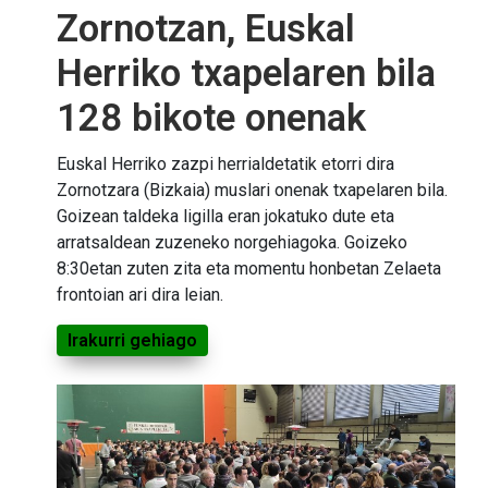
Zornotzan, Euskal
Herriko txapelaren bila
128 bikote onenak
Euskal Herriko zazpi herrialdetatik etorri dira
Zornotzara (Bizkaia) muslari onenak txapelaren bila.
Goizean taldeka ligilla eran jokatuko dute eta
arratsaldean zuzeneko norgehiagoka. Goizeko
8:30etan zuten zita eta momentu honbetan Zelaeta
frontoian ari dira leian.
Irakurri gehiago