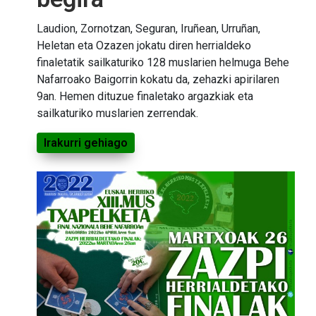
Laudion, Zornotzan, Seguran, Iruñean, Urruñan,
Heletan eta Ozazen jokatu diren herrialdeko
finaletatik sailkaturiko 128 muslarien helmuga Behe
Nafarroako Baigorrin kokatu da, zehazki apirilaren
9an. Hemen dituzue finaletako argazkiak eta
sailkaturiko muslarien zerrendak.
Irakurri gehiago