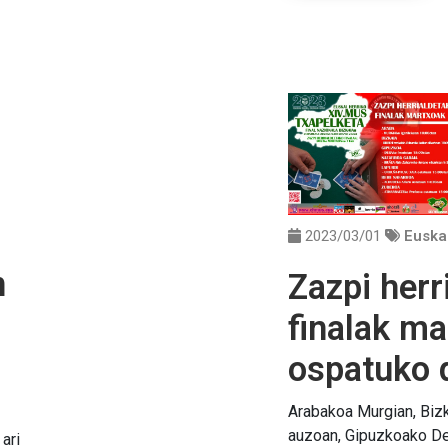
2023/03/01
Euska
n
Zazpi herr
finalak m
ospatuko 
Arabakoa Murgian, Bizk
auzoan, Gipuzkoako De
ari