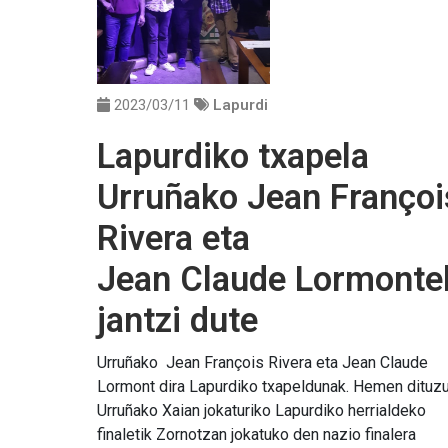
2023/03/11
Lapurdi
Lapurdiko txapela
Urruñako Jean Françoi
Rivera eta
Jean Claude Lormonte
jantzi dute
Urruñako Jean François Rivera eta Jean Claude
Lormont dira Lapurdiko txapeldunak. Hemen dituz
Urruñako Xaian jokaturiko Lapurdiko herrialdeko
finaletik Zornotzan jokatuko den nazio finalera