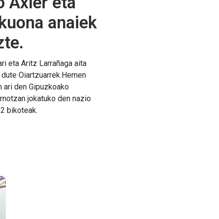
 Axier eta
kuona anaiek
zte.
i eta Aritz Larrañaga aita
 dute Oiartzuarrek.Hemen
n ari den Gipuzkoako
ornotzan jokatuko den nazio
32 bikoteak.