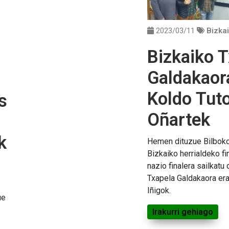
2023/03/11
Bizka
Bizkaiko 
Galdakaor
Koldo Tuto
s
Oñartek
k
Hemen dituzue Bilboko
Bizkaiko herrialdeko fi
nazio finalera sailkatu
Txapela Galdakaora era
Iñigok.
ue
Irakurri gehiago