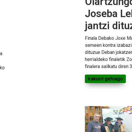
Oiartzungo
Joseba Le
jantzi ditu
Finala Debako Joxe Mar
semeen kontra izabazi
dituzue Deban jokatze
ta
herrialdeko finaletik Z
finalera sailkatu diren 
eko
Irakurri gehiago