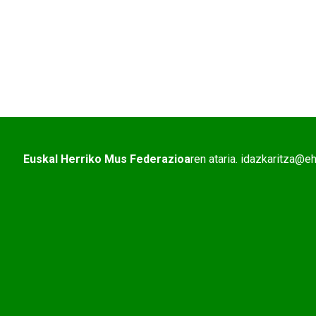
Euskal Herriko Mus Federazioa
ren ataria. idazkaritza@