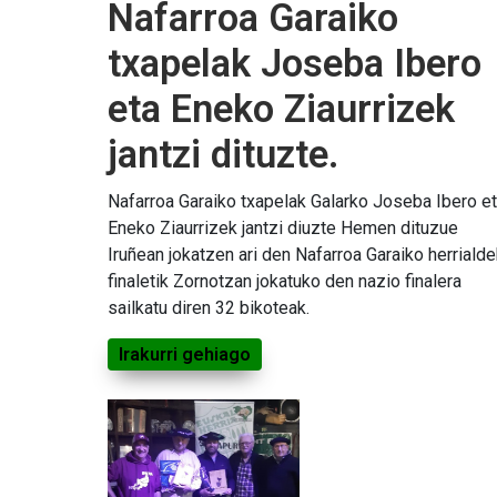
Nafarroa Garaiko
txapelak Joseba Ibero
eta Eneko Ziaurrizek
jantzi dituzte.
Nafarroa Garaiko txapelak Galarko Joseba Ibero e
Eneko Ziaurrizek jantzi diuzte Hemen dituzue
Iruñean jokatzen ari den Nafarroa Garaiko herriald
finaletik Zornotzan jokatuko den nazio finalera
sailkatu diren 32 bikoteak.
Irakurri gehiago