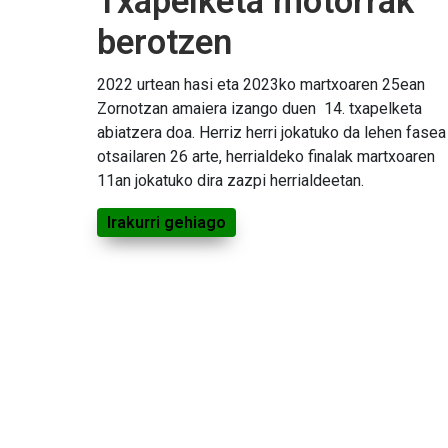
Txapelketa motorrak
berotzen
2022 urtean hasi eta 2023ko martxoaren 25ean
Zornotzan amaiera izango duen 14. txapelketa
abiatzera doa. Herriz herri jokatuko da lehen fasea
otsailaren 26 arte, herrialdeko finalak martxoaren
11an jokatuko dira zazpi herrialdeetan.
Irakurri gehiago