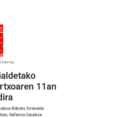
l Herria
ialdetako
artxoaren 11an
dira
aikoa Bilboko Errekalde
ban, Nafarroa Garaikoa