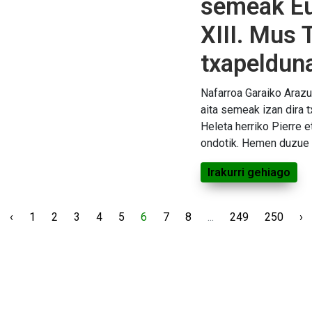
semeak Eu
XIII. Mus 
txapeldun
Nafarroa Garaiko Arazur
aita semeak izan dira 
Heleta herriko Pierre e
ondotik. Hemen duzue 
Irakurri gehiago
‹
1
2
3
4
5
6
7
8
...
249
250
›