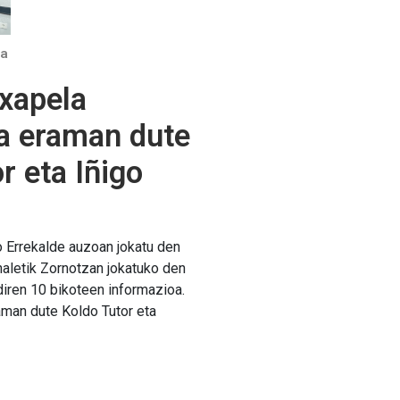
ia
Txapela
a eraman dute
r eta Iñigo
 Errekalde auzoan jokatu den
naletik Zornotzan jokatuko den
 diren 10 bikoteen informazioa.
man dute Koldo Tutor eta