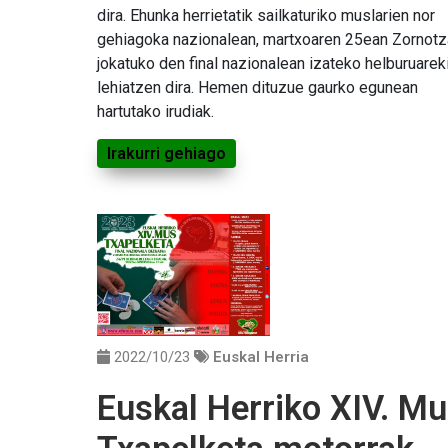
dira. Ehunka herrietatik sailkaturiko muslarien nor
gehiagoka nazionalean, martxoaren 25ean Zornot
jokatuko den final nazionalean izateko helburuarek
lehiatzen dira. Hemen dituzue gaurko egunean
hartutako irudiak.
Irakurri gehiago
2022/10/23
Euskal Herria
Euskal Herriko XIV. M