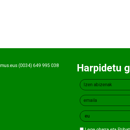
Harpidetu g
ehmus.eus (0034) 649 995 038
Lege oharra
eta
Pribat