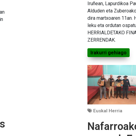
Iruñean, Lapurdikoa Pa
Alduden eta Zuberoako 
zan
dira martxoaren 11an. 
in
leku eta ordutan ospat
HERRIALDETAKO FIN
ZERRENDAK.
Irakurri gehiago
Euskal Herria
us
Nafarroako