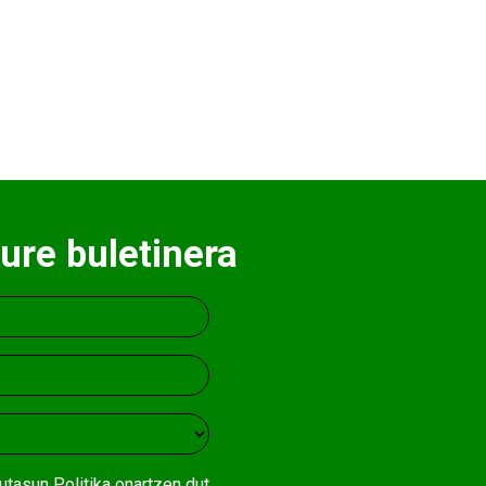
ure buletinera
utasun Politika
onartzen dut