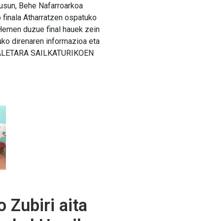
usun, Behe Nafarroarkoa
finala Atharratzen ospatuko
Hemen duzue final hauek zein
uko direnaren informazioa eta
ALETARA SAILKATURIKOEN
 Zubiri aita