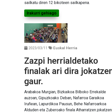
sailkatu diren 12 bikoteen sailkapena.
Irakurri gehiago
2023/03/11
Euskal Herria
Zazpi herrialdetako
finalak ari dira jokatze
gaur.
Arabakoa Murgian, Bizkaikoa Bilboko Errekalde
auzoan, Gipuzkoako Deban, Nafarroa Garaikoa
Iruñean, Lapurdikoa Pausun, Behe Nafarroarkoa
Alduden eta Zuberoako finala Atharratzen jokatzen 