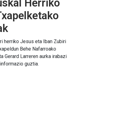
skal Herriko
Txapelketako
ak
i herriko Jesus eta Iban Zubiri
txapeldun Behe Nafarroako
ta Gerard Larreren aurka irabazi
informazio guztia.